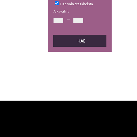
Hae vain otsakkeista
Aikavälillä
—