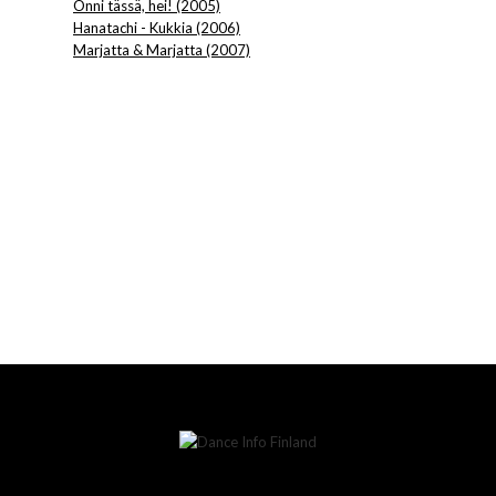
Onni tässä, hei! (2005)
Hanatachi - Kukkia (2006)
Marjatta & Marjatta (2007)