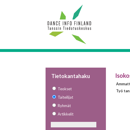
Isokos
Tietokantahaku
Ammatt
Teokset
Työ tan
Taiteilijat
Ryhmät
Artikkelit