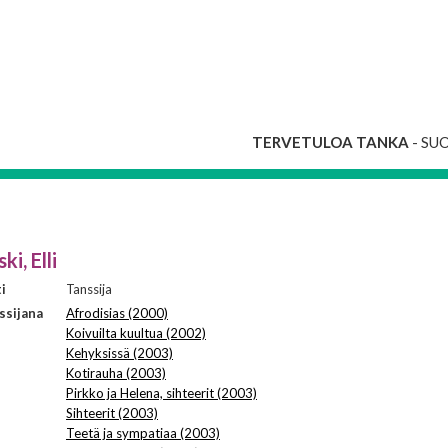
TERVETULOA TANKA
- SU
ki, Elli
i
Tanssija
ssijana
Afrodisias (2000)
Koivuilta kuultua (2002)
Kehyksissä (2003)
Kotirauha (2003)
Pirkko ja Helena, sihteerit (2003)
Sihteerit (2003)
Teetä ja sympatiaa (2003)