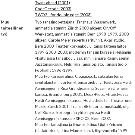
Twins ahead (2001)
CodeDecode (2003)
TWO2 - for double edge (2003)
Muu
Työ tanssinopettajana: Tanzhaus Wasserwerk,
taiteellinen
ammattilaistunnit, Zürich 2000 alkaen; On/Off
työ
Werkstatt, ammattilaistunnit, Bern 1998-1999, 2000
alkaen; Carole Meier repertuaaritunnit, Akar studio,
Bern 2000; Teatterikorkeakoulu, tanssitaiteen laitos
1999-2000, 2003; modernin tanssin kursseja Helsingin
yksityisissä tanssikouluissa, mm. Tamara Rasmussenin
Jazztanssikoulu, Helsingin Tanssiopisto, Tanssistudio
Footlight 1996-1999.
Muu työ koreografina: C.o.n.n.e.c.t., saksalaisten ja
sveitsiläisten nuorten yhteisprojekti, yhteistyössä Heidi
Aemiseggerin, Rico Grandjeanin ja Susanne Scheinerin
kanssa, Brandenburg 2001; Deux-Piece, yhteistyössä
Heidi Aemiseggerin kanssa, Hochschule für Theater und
Musik, Zürich 2001; Transit BE (nuorisomusikaali), ohj.
Ueli Bichsel, koreografia yhteistyössä Heidi
Aemiseggerin kanssa, EXPO 02, Bern 2002.
Muu työ tanssijana ja ilma-artistina: GipfelZeichen
(tilataideteos), Tina Mantel Tanzt, Rigi-vuorella 1999