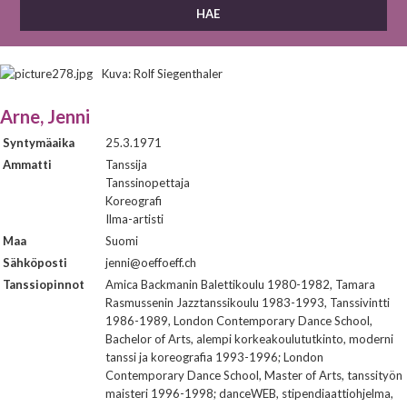
Kuva: Rolf Siegenthaler
Arne, Jenni
Syntymäaika
25.3.1971
Ammatti
Tanssija
Tanssinopettaja
Koreografi
Ilma-artisti
Maa
Suomi
Sähköposti
jenni@oeffoeff.ch
Tanssiopinnot
Amica Backmanin Balettikoulu 1980-1982, Tamara
Rasmussenin Jazztanssikoulu 1983-1993, Tanssivintti
1986-1989, London Contemporary Dance School,
Bachelor of Arts, alempi korkeakoulututkinto, moderni
tanssi ja koreografia 1993-1996; London
Contemporary Dance School, Master of Arts, tanssityön
maisteri 1996-1998; danceWEB, stipendiaattiohjelma,