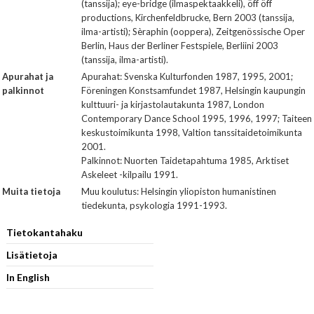
(tanssija); eye-bridge (ilmaspektaakkeli), öff öff
productions, Kirchenfeldbrucke, Bern 2003 (tanssija,
ilma-artisti); Sèraphin (ooppera), Zeitgenössische Oper
Berlin, Haus der Berliner Festspiele, Berliini 2003
(tanssija, ilma-artisti).
Apurahat ja
Apurahat: Svenska Kulturfonden 1987, 1995, 2001;
palkinnot
Föreningen Konstsamfundet 1987, Helsingin kaupungin
kulttuuri- ja kirjastolautakunta 1987, London
Contemporary Dance School 1995, 1996, 1997; Taiteen
keskustoimikunta 1998, Valtion tanssitaidetoimikunta
2001.
Palkinnot: Nuorten Taidetapahtuma 1985, Arktiset
Askeleet -kilpailu 1991.
Muita tietoja
Muu koulutus: Helsingin yliopiston humanistinen
tiedekunta, psykologia 1991-1993.
Tietokantahaku
Lisätietoja
In English