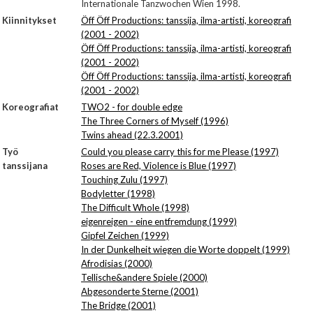
Internationale Tanzwochen Wien 1998.
Kiinnitykset
Öff Öff Productions: tanssija, ilma-artisti, koreografi
(2001 - 2002)
Öff Öff Productions: tanssija, ilma-artisti, koreografi
(2001 - 2002)
Öff Öff Productions: tanssija, ilma-artisti, koreografi
(2001 - 2002)
Koreografiat
TWO2 - for double edge
The Three Corners of Myself (1996)
Twins ahead (22.3.2001)
Työ
Could you please carry this for me Please (1997)
tanssijana
Roses are Red, Violence is Blue (1997)
Touching Zulu (1997)
Bodyletter (1998)
The Difficult Whole (1998)
eigenreigen - eine entfremdung (1999)
Gipfel Zeichen (1999)
In der Dunkelheit wiegen die Worte doppelt (1999)
Afrodisias (2000)
Tellische&andere Spiele (2000)
Abgesonderte Sterne (2001)
The Bridge (2001)