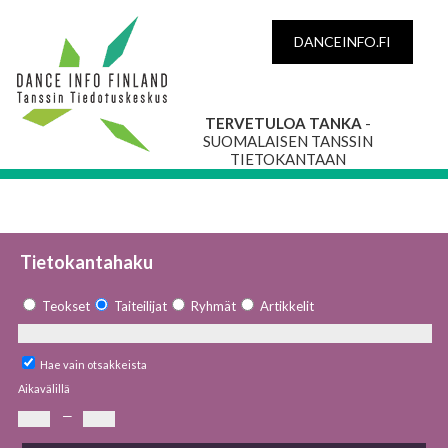
DANCEINFO.FI
TERVETULOA TANKA
-
SUOMALAISEN TANSSIN
TIETOKANTAAN
Tietokantahaku
Teokset
Taiteilijat
Ryhmät
Artikkelit
Hae vain otsakkeista
Aikavälillä
—