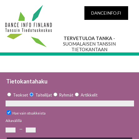
DANCEINFO.FI
TERVETULOA TANKA
-
SUOMALAISEN TANSSIN
TIETOKANTAAN
Tietokantahaku
Teokset
Taiteilijat
Ryhmät
Artikkelit
Hae vain otsakkeista
Aikavälillä
—