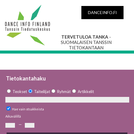
DANCEINFO.FI
TERVETULOA TANKA
-
SUOMALAISEN TANSSIN
TIETOKANTAAN
Tietokantahaku
Teokset
Taiteilijat
Ryhmät
Artikkelit
Hae vain otsakkeista
Aikavälillä
—