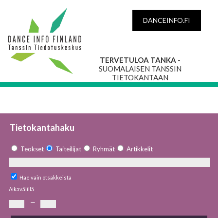
DANCEINFO.FI
TERVETULOA TANKA
-
SUOMALAISEN TANSSIN
TIETOKANTAAN
Tietokantahaku
Teokset
Taiteilijat
Ryhmät
Artikkelit
Hae vain otsakkeista
Aikavälillä
—