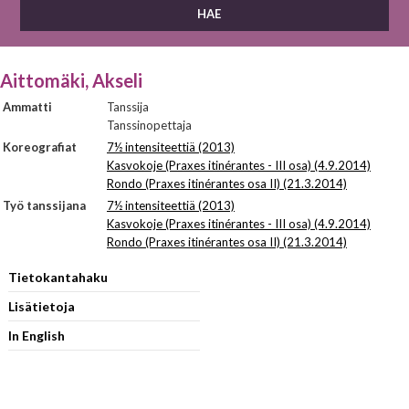
Aittomäki, Akseli
Ammatti
Tanssija
Tanssinopettaja
Koreografiat
7½ intensiteettiä (2013)
Kasvokoje (Praxes itinérantes - III osa) (4.9.2014)
Rondo (Praxes itinérantes osa II) (21.3.2014)
Työ tanssijana
7½ intensiteettiä (2013)
Kasvokoje (Praxes itinérantes - III osa) (4.9.2014)
Rondo (Praxes itinérantes osa II) (21.3.2014)
Tietokantahaku
Lisätietoja
In English