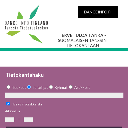
DANCEINFO.FI
TERVETULOA TANKA
-
SUOMALAISEN TANSSIN
TIETOKANTAAN
Tietokantahaku
Teokset
Taiteilijat
Ryhmät
Artikkelit
Hae vain otsakkeista
Aikavälillä
—