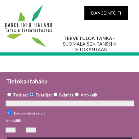
DANCEINFO.FI
TERVETULOA TANKA
-
SUOMALAISEN TANSSIN
TIETOKANTAAN
Tietokantahaku
Teokset
Taiteilijat
Ryhmät
Artikkelit
Hae vain otsakkeista
Aikavälillä
—