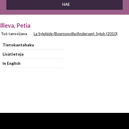
Illeva, Petia
Työ tanssijana
La Sylphide (Bournonville/Andersen): Sylph (2010)
Tietokantahaku
Lisätietoja
In English