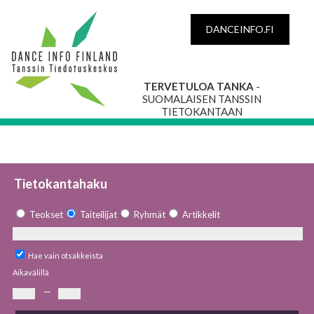
DANCEINFO.FI
TERVETULOA TANKA
-
SUOMALAISEN TANSSIN
TIETOKANTAAN
Tietokantahaku
Teokset
Taiteilijat
Ryhmät
Artikkelit
Hae vain otsakkeista
Aikavälillä
—