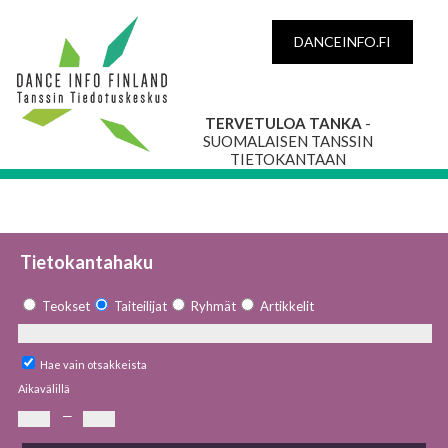
DANCEINFO.FI
TERVETULOA TANKA
-
SUOMALAISEN TANSSIN
TIETOKANTAAN
Tietokantahaku
Teokset
Taiteilijat
Ryhmät
Artikkelit
Hae vain otsakkeista
Aikavälillä
—