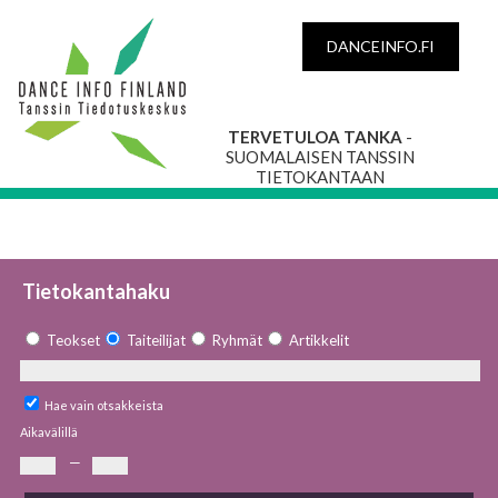
DANCEINFO.FI
TERVETULOA TANKA
-
SUOMALAISEN TANSSIN
TIETOKANTAAN
Tietokantahaku
Teokset
Taiteilijat
Ryhmät
Artikkelit
Hae vain otsakkeista
Aikavälillä
—