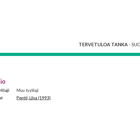
TERVETULOA TANKA
- SU
io
ilaji
Muu tyylilaji
at
Pentti, Liisa (1993)