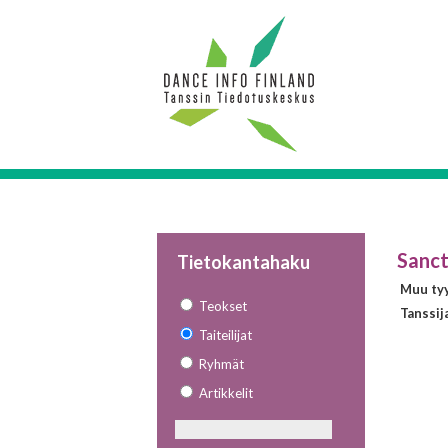
Sanct
Tietokantahaku
Muu tyyl
Teokset
Tanssij
Taiteilijat
Ryhmät
Artikkelit