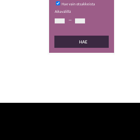
Hae vain otsakkeista
Aikavälillä
—