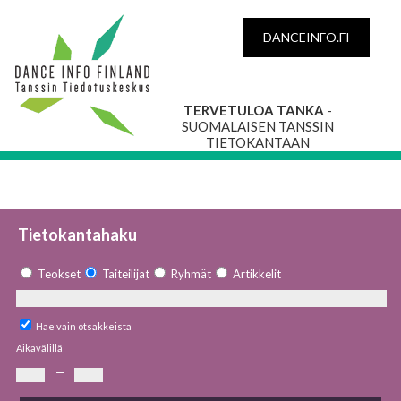
DANCEINFO.FI
TERVETULOA TANKA
-
SUOMALAISEN TANSSIN
TIETOKANTAAN
Tietokantahaku
Teokset
Taiteilijat
Ryhmät
Artikkelit
Hae vain otsakkeista
Aikavälillä
—