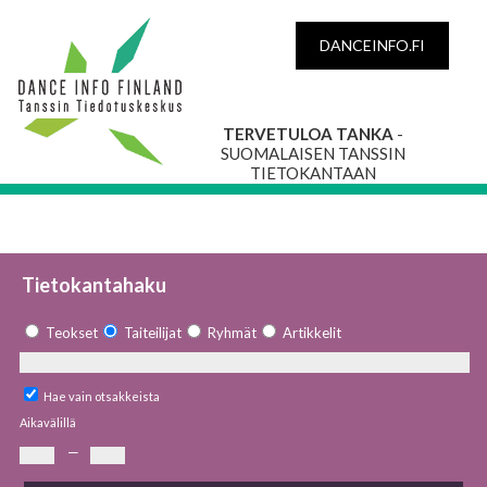
DANCEINFO.FI
TERVETULOA TANKA
-
SUOMALAISEN TANSSIN
TIETOKANTAAN
Tietokantahaku
Teokset
Taiteilijat
Ryhmät
Artikkelit
Hae vain otsakkeista
Aikavälillä
—