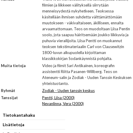
filmien ja liikkeen välityksellä siirrytään
menneisyydestä nykyhetkeen. Teoksessa
käsitellään ihmisen suhdetta välttämättömään
muutokseen - väkivaltaiseen, äkilliseen, ennalta
arvaamattomaan. Teos on muodoltaan Liisa Pentin
soolo, jota saapuu häiritsemään joukko liikkuvia ja
puhuvia vierailijoita. Liisa Pentti on muokannut
teoksen tekstimateriaalin Carl von Clausewitzin
1800-luvun alkupuolella kirjoittaman
klassikkokirjan Sodankäynnistä pohjalta.
Muita tietoja
Video ja filmit Sari Antikainen, koreografin
assistentti Riitta Pasanen-Willberg. Teos on
Ateneum-salin ja Zodiak - Uuden Tanssin Keskuksen
yhteistuotanto.
Ryhmät
Zodiak - Uuden tanssin keskus
Tanssijat
Pentti, Liisa (2000)
Nevanlinna, Vera (2000)
Tietokantahaku
Lisätietoja