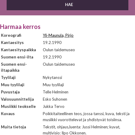
Harmaa kerros
Koreografi
Yli-Maunula, Pirjo
Kantaesitys
19.2.1990
Kantaesityspaikka
Oulun taidemuseo
Suomen ensi-ilta
19.2.1990
Suomen ensi-
Oulun taidemuseo
iltapaikka
Tyylilaji
Nykytanssi
Muu tyylilaji
Muu tyylilaji
Puvustaja
Telle Helminen
Valosuunnittelija
Esko Suhonen
Musiikki teokselle
Jukka Tervo
Kuvaus
Poikkitaiteellinen teos, jossa tanssi, kuva, teksti ja
musiikki vuorottelevat ja yhdistyvät toisiinsa.
Muita tietoja
Tekstit, ohjaus,luenta: Jussi Helminen; kuvat,
multivisio: Ilpo Okkonen.