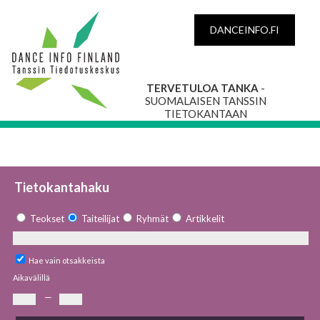
DANCEINFO.FI
TERVETULOA TANKA
-
SUOMALAISEN TANSSIN
TIETOKANTAAN
Tietokantahaku
Teokset
Taiteilijat
Ryhmät
Artikkelit
Hae vain otsakkeista
Aikavälillä
—