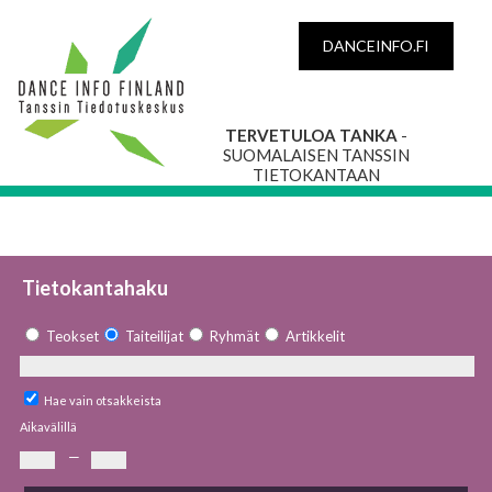
DANCEINFO.FI
TERVETULOA TANKA
-
SUOMALAISEN TANSSIN
TIETOKANTAAN
Tietokantahaku
Teokset
Taiteilijat
Ryhmät
Artikkelit
Hae vain otsakkeista
Aikavälillä
—