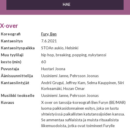
X∙over
Koreografi
Fury, Ben
Kantaesitys
7.6.2021
Kantaesityspaikka
STOAn aukio, Helsinki
Muu tyylilaji
hip hop, breaking, popping, nykytanssi
kesto (min)
60
Puvustaja
Huotari Joona
Äänisuunnittelija
Uusiniemi Janne, Pehrsson Joonas
Kantaesiintyjät
Andrii Grugul, Jeffrey Kam, Selma Kauppinen, Siiri
Korkeamäki, Hozan Omar
Musiikki teokselle
Uusiniemi Janne, Pehrsson Joonas
Kuvaus
X∙over on tanssija-koreografi Ben Furyn (BE/MAR)
luoma paikkasidonnainen esitys, joka on luotu
yhteistyössä paikallisten katutanssijoiden kanssa.
Se ammentaa sufilaisista ja muista rituaalisista
liikemuodoista, jotka ovat toimineet Furylle