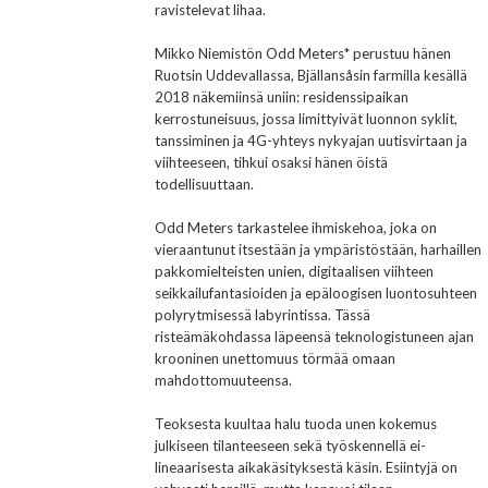
ravistelevat lihaa.
Mikko Niemistön Odd Meters* perustuu hänen
Ruotsin Uddevallassa, Bjällansåsin farmilla kesällä
2018 näkemiinsä uniin: residenssipaikan
kerrostuneisuus, jossa limittyivät luonnon syklit,
tanssiminen ja 4G-yhteys nykyajan uutisvirtaan ja
viihteeseen, tihkui osaksi hänen öistä
todellisuuttaan.
Odd Meters tarkastelee ihmiskehoa, joka on
vieraantunut itsestään ja ympäristöstään, harhaillen
pakkomielteisten unien, digitaalisen viihteen
seikkailufantasioiden ja epäloogisen luontosuhteen
polyrytmisessä labyrintissa. Tässä
risteämäkohdassa läpeensä teknologistuneen ajan
krooninen unettomuus törmää omaan
mahdottomuuteensa.
Teoksesta kuultaa halu tuoda unen kokemus
julkiseen tilanteeseen sekä työskennellä ei-
lineaarisesta aikakäsityksestä käsin. Esiintyjä on