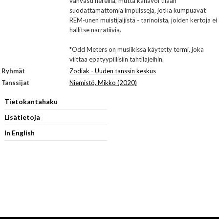
vahvasti hereillä, mutta kanavoi tilaan
suodattamattomia impulsseja, jotka kumpuavat
REM-unen muistijäljistä - tarinoista, joiden kertoja ei
hallitse narratiivia.
*Odd Meters on musiikissa käytetty termi, joka
viittaa epätyypillisiin tahtilajeihin.
Ryhmät
Zodiak - Uuden tanssin keskus
Tanssijat
Niemistö, Mikko (2020)
Tietokantahaku
Lisätietoja
In English