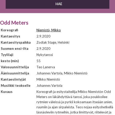
Odd Meters
Koreografi
Niemistö, Mikko
Kantaesitys
2.9.2020
Kantaesityspaikka
Zodiak Stage, Helsinki
Suomen ensi-ilta
2.9.2020
Tyylilaji
Nykytanssi
kesto (min)
55
Valosuunnittelija
Teo Lanerva
Äänisuunnittelija
Johannes Vartola, Mikko Niemistö
Kantaesiintyjät
Mikko Niemistö
Musiikki teokselle
Johannes Vartola
Kuvaus
Koreografi ja esitystaiteilija Mikko Niemistön Odd
Meters on läkähdyttävä tanssi, joka poukkoilee
rytmien väleissä ja pyrkii kokoamaan itseään unien,
ruumiin ja ajan sirpaleista. Teos nojaa esityshetkellä
läsnäoleviin rytmeihin, jotka limittyvät, riitelevät ja