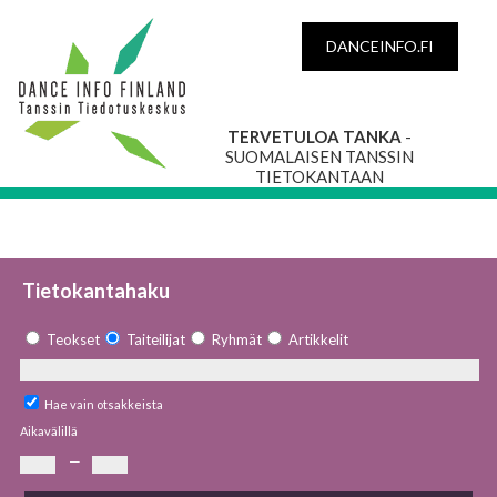
DANCEINFO.FI
TERVETULOA TANKA
-
SUOMALAISEN TANSSIN
TIETOKANTAAN
Tietokantahaku
Teokset
Taiteilijat
Ryhmät
Artikkelit
Hae vain otsakkeista
Aikavälillä
—