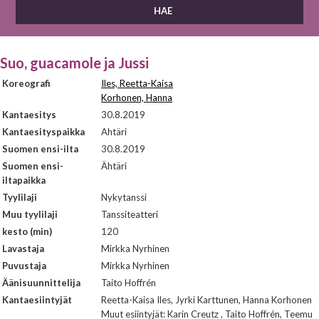
Suo, guacamole ja Jussi
Koreografi
Iles, Reetta-Kaisa
Korhonen, Hanna
Kantaesitys
30.8.2019
Kantaesityspaikka
Ahtäri
Suomen ensi-ilta
30.8.2019
Suomen ensi-
Ähtäri
iltapaikka
Tyylilaji
Nykytanssi
Muu tyylilaji
Tanssiteatteri
kesto (min)
120
Lavastaja
Mirkka Nyrhinen
Puvustaja
Mirkka Nyrhinen
Äänisuunnittelija
Taito Hoffrén
Kantaesiintyjät
Reetta-Kaisa Iles, Jyrki Karttunen, Hanna Korhonen
Muut esiintyjät: Karin Creutz , Taito Hoffrén, Teemu