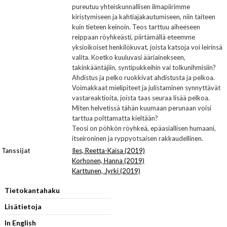
pureutuu yhteiskunnallisen ilmapiirimme
kiristymiseen ja kahtiajakautumiseen, niin taiteen
kuin tieteen keinoin. Teos tarttuu aiheeseen
reippaan röyhkeästi, piirtämällä eteemme
yksioikoiset henkilökuvat, joista katsoja voi leirinsä
valita. Koetko kuuluvasi ääriainekseen,
takinkääntäjiin, syntipukkeihin vai tolkunihmisiin?
Ahdistus ja pelko ruokkivat ahdistusta ja pelkoa.
Voimakkaat mielipiteet ja julistaminen synnyttävät
vastareaktioita, joista taas seuraa lisää pelkoa.
Miten helvetissä tähän kuumaan perunaan voisi
tarttua polttamatta kieltään?
Teosi on pöhkön röyhkeä, epäasiallisen humaani,
itseironinen ja ryppyotsaisen rakkaudellinen.
Tanssijat
Iles, Reetta-Kaisa (2019)
Korhonen, Hanna (2019)
Karttunen, Jyrki (2019)
Tietokantahaku
Lisätietoja
In English