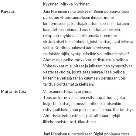
Kyytinen, Mirkka Nyrhinen
Kuvaus
Jani Niemisen runoteokseen Bigini pohjaava teos
pureutuu yhteiskunnallisen ilmapiirimme
kiristymiseen ja kahtiajakautumiseen, niin taiteen
kuin tieteen keinoin. Teos tarttuu aiheeseen
reippaan röyhkeästi, piirtämällä eteemme
yksioikoiset henkilökuvat, joista katsoja voi leirinsä
valita. Koetko kuuluvasi ääriainekseen,
takinkääntäjiin, syntipukkeihin vai tolkunihmisiin?
Ahdistus ja pelko ruokkivat ahdistusta ja pelkoa.
Voimakkaat mielipiteet ja julistaminen synnyttävät
vastareaktioita, joista taas seuraa lisää pelkoa.
Miten helvetissä tähän kuumaan perunaan voisi
tarttua polttamatta kieltään?
Muita tietoja
Valosuunnittelija: työryhmä
Teos on karnevalistinen esitystapahtuma, joka
kuljettaa katsojaa bussilla pitkin kulloisenkin
esityspaikkakunnan paikallismaisemaa. Kantaesitys
Ähtärissä: Valtuustosali, paikallisbaari, tyhjä
liikehuoneisto, tori, tilausbussi
Jani Niemisen runoteokseen Bigini pohjaava teos