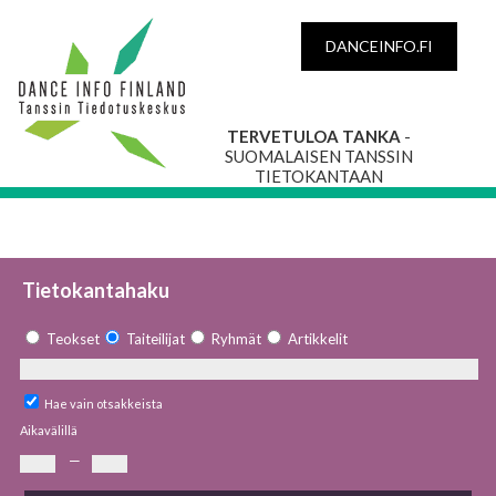
DANCEINFO.FI
TERVETULOA TANKA
-
SUOMALAISEN TANSSIN
TIETOKANTAAN
Tietokantahaku
Teokset
Taiteilijat
Ryhmät
Artikkelit
Hae vain otsakkeista
Aikavälillä
—