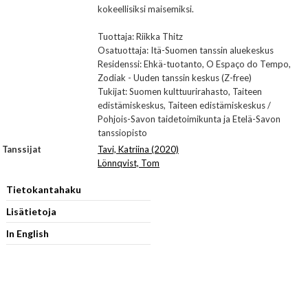
kokeellisiksi maisemiksi.
Tuottaja: Riikka Thitz
Osatuottaja: Itä-Suomen tanssin aluekeskus
Residenssi: Ehkä-tuotanto, O Espaço do Tempo,
Zodiak - Uuden tanssin keskus (Z-free)
Tukijat: Suomen kulttuurirahasto, Taiteen
edistämiskeskus, Taiteen edistämiskeskus /
Pohjois-Savon taidetoimikunta ja Etelä-Savon
tanssiopisto
Tanssijat
Tavi, Katriina (2020)
Lönnqvist, Tom
Tietokantahaku
Lisätietoja
In English