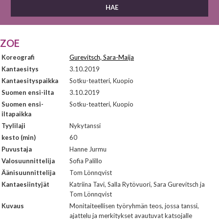
ZOE
Koreografi
Gurevitsch, Sara-Maija
Kantaesitys
3.10.2019
Kantaesityspaikka
Sotku-teatteri, Kuopio
Suomen ensi-ilta
3.10.2019
Suomen ensi-
Sotku-teatteri, Kuopio
iltapaikka
Tyylilaji
Nykytanssi
kesto (min)
60
Puvustaja
Hanne Jurmu
Valosuunnittelija
Sofia Palillo
Äänisuunnittelija
Tom Lönnqvist
Kantaesiintyjät
Katriina Tavi, Salla Rytövuori, Sara Gurevitsch ja
Tom Lönnqvist
Kuvaus
Monitaiteellisen työryhmän teos, jossa tanssi,
ajattelu ja merkitykset avautuvat katsojalle