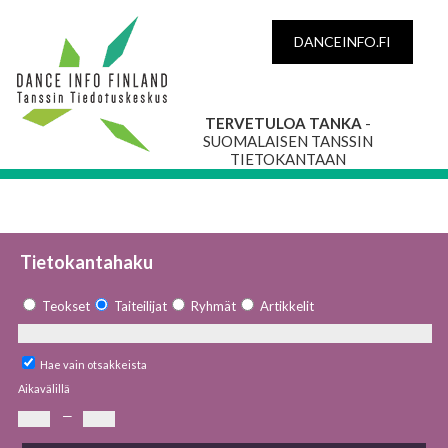
DANCEINFO.FI
TERVETULOA TANKA
-
SUOMALAISEN TANSSIN
TIETOKANTAAN
Tietokantahaku
Teokset
Taiteilijat
Ryhmät
Artikkelit
Hae vain otsakkeista
Aikavälillä
—