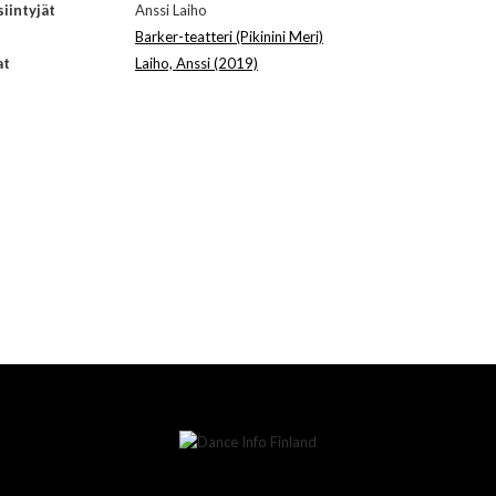
iintyjät
Anssi Laiho
Barker-teatteri (Pikinini Meri)
at
Laiho, Anssi (2019)