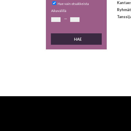
Kantaes
Hae vain otsakkeista
Ryhmät
Aikavälillä
Tanssij
—