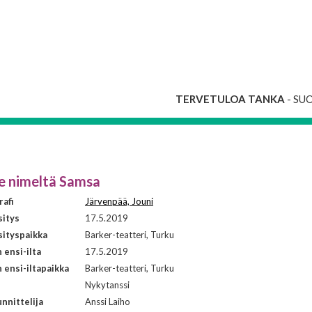
TERVETULOA TANKA
- SU
e nimeltä Samsa
afi
Järvenpää, Jouni
sitys
17.5.2019
ityspaikka
Barker-teatteri, Turku
ensi-ilta
17.5.2019
ensi-iltapaikka
Barker-teatteri, Turku
i
Nykytanssi
nnittelija
Anssi Laiho