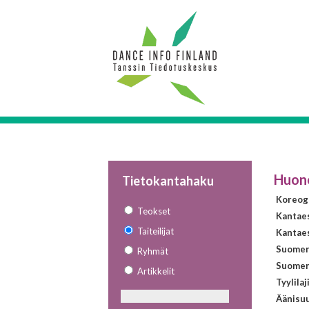
Huon
Tietokantahaku
Koreogr
Teokset
Kantae
Taiteilijat
Kantaes
Suomen 
Ryhmät
Suomen 
Artikkelit
Tyylilaj
Äänisuu