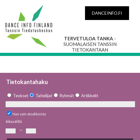
DANCEINFO.FI
TERVETULOA TANKA
-
SUOMALAISEN TANSSIN
TIETOKANTAAN
Tietokantahaku
Teokset
Taiteilijat
Ryhmät
Artikkelit
Hae vain otsakkeista
Aikavälillä
—