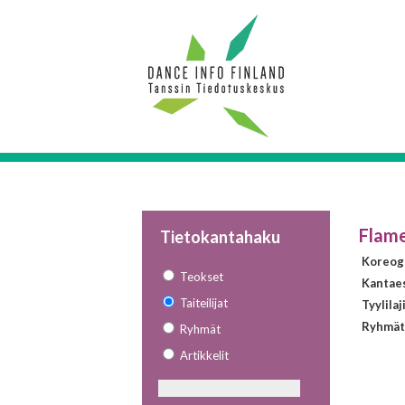
Flame
Tietokantahaku
Koreogr
Teokset
Kantae
Taiteilijat
Tyylilaj
Ryhmät
Ryhmät
Artikkelit