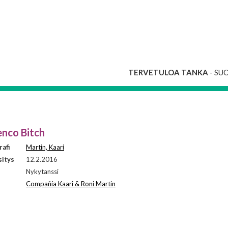
TERVETULOA TANKA
- SU
nco Bitch
afi
Martin, Kaari
sitys
12.2.2016
i
Nykytanssi
Compañía Kaari & Roni Martin