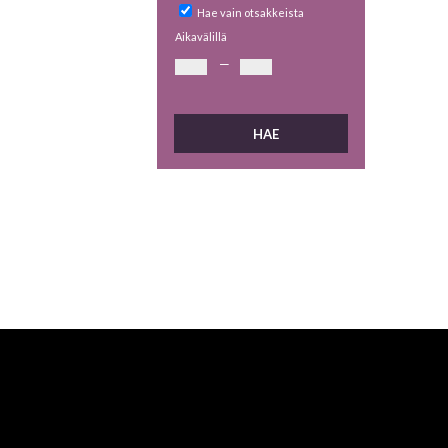
Hae vain otsakkeista
Aikavälillä
—