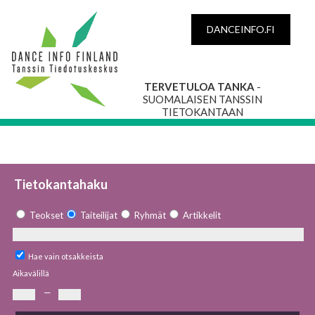
DANCEINFO.FI
TERVETULOA TANKA
-
SUOMALAISEN TANSSIN
TIETOKANTAAN
Tietokantahaku
Teokset
Taiteilijat
Ryhmät
Artikkelit
Hae vain otsakkeista
Aikavälillä
—