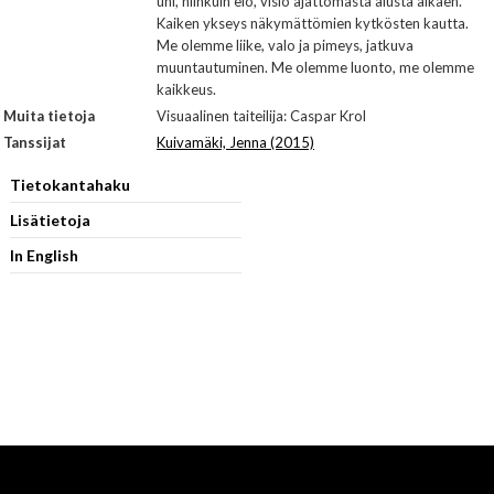
uni, niinkuin elo, visio ajattomasta alusta alkaen.
Kaiken ykseys näkymättömien kytkösten kautta.
Me olemme liike, valo ja pimeys, jatkuva
muuntautuminen. Me olemme luonto, me olemme
kaikkeus.
Muita tietoja
Visuaalinen taiteilija: Caspar Krol
Tanssijat
Kuivamäki, Jenna (2015)
Tietokantahaku
Lisätietoja
In English