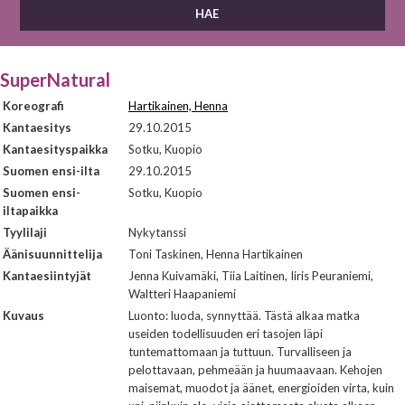
SuperNatural
Koreografi
Hartikainen, Henna
Kantaesitys
29.10.2015
Kantaesityspaikka
Sotku, Kuopio
Suomen ensi-ilta
29.10.2015
Suomen ensi-
Sotku, Kuopio
iltapaikka
Tyylilaji
Nykytanssi
Äänisuunnittelija
Toni Taskinen, Henna Hartikainen
Kantaesiintyjät
Jenna Kuivamäki, Tiia Laitinen, Iiris Peuraniemi,
Waltteri Haapaniemi
Kuvaus
Luonto: luoda, synnyttää. Tästä alkaa matka
useiden todellisuuden eri tasojen läpi
tuntemattomaan ja tuttuun. Turvalliseen ja
pelottavaan, pehmeään ja huumaavaan. Kehojen
maisemat, muodot ja äänet, energioiden virta, kuin