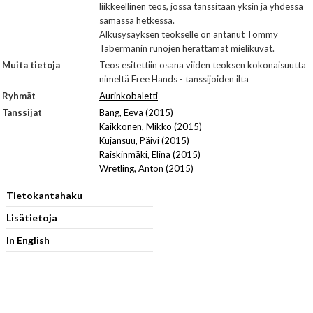
liikkeellinen teos, jossa tanssitaan yksin ja yhdessä
samassa hetkessä.
Alkusysäyksen teokselle on antanut Tommy
Tabermanin runojen herättämät mielikuvat.
Muita tietoja
Teos esitettiin osana viiden teoksen kokonaisuutta
nimeltä Free Hands - tanssijoiden ilta
Ryhmät
Aurinkobaletti
Tanssijat
Bang, Eeva (2015)
Kaikkonen, Mikko (2015)
Kujansuu, Päivi (2015)
Raiskinmäki, Elina (2015)
Wretling, Anton (2015)
Tietokantahaku
Lisätietoja
In English