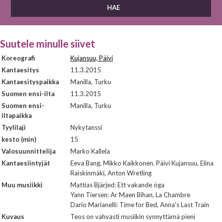
Suutele minulle siivet
Koreografi
Kujansuu, Päivi
Kantaesitys
11.3.2015
Kantaesityspaikka
Manilla, Turku
Suomen ensi-ilta
11.3.2015
Suomen ensi-
Manilla, Turku
iltapaikka
Tyylilaji
Nykytanssi
kesto (min)
15
Valosuunnittelija
Marko Kallela
Kantaesiintyjät
Eeva Bang, Mikko Kaikkonen. Päivi Kujansuu, Elina
Raiskinmäki, Anton Wretling
Muu musiikki
Mattias Bjärjed: Ett vakande öga
Yann Tiersen: Ar Maen Bihan, La Chambre
Dario Marianelli: Time for Bed, Anna's Last Train
Kuvaus
Teos on vahvasti musiikin synnyttämä pieni