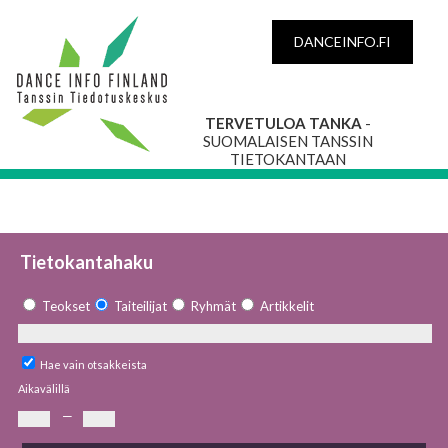
DANCEINFO.FI
TERVETULOA TANKA
-
SUOMALAISEN TANSSIN
TIETOKANTAAN
Tietokantahaku
Teokset
Taiteilijat
Ryhmät
Artikkelit
Hae vain otsakkeista
Aikavälillä
—