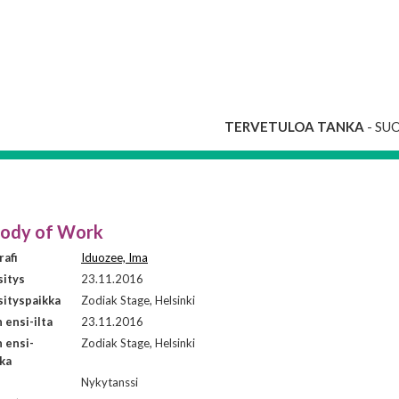
TERVETULOA TANKA
- SU
Body of Work
afi
Iduozee, Ima
sitys
23.11.2016
ityspaikka
Zodiak Stage, Helsinki
ensi-ilta
23.11.2016
 ensi-
Zodiak Stage, Helsinki
kka
i
Nykytanssi