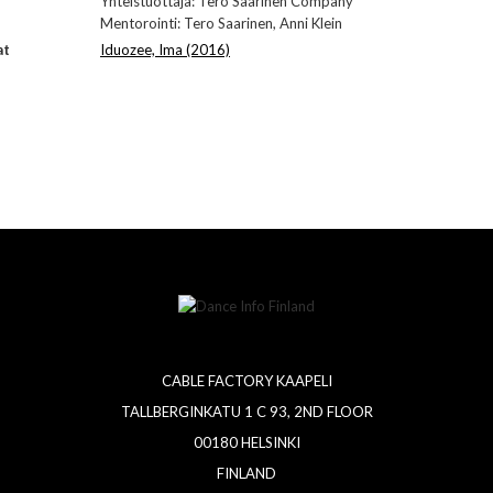
Yhteistuottaja: Tero Saarinen Company
Mentorointi: Tero Saarinen, Anni Klein
at
Iduozee, Ima (2016)
CABLE FACTORY KAAPELI
TALLBERGINKATU 1 C 93, 2ND FLOOR
00180 HELSINKI
FINLAND