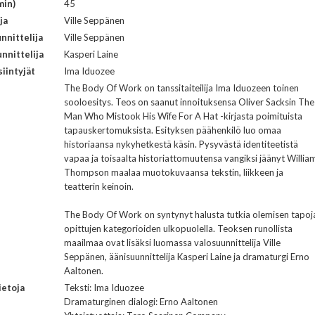
min)
45
ja
Ville Seppänen
nnittelija
Ville Seppänen
nnittelija
Kasperi Laine
iintyjät
Ima Iduozee
The Body Of Work on tanssitaiteilija Ima Iduozeen toinen
sooloesitys. Teos on saanut innoituksensa Oliver Sacksin The
Man Who Mistook His Wife For A Hat -kirjasta poimituista
tapauskertomuksista. Esityksen päähenkilö luo omaa
historiaansa nykyhetkestä käsin. Pysyvästä identiteetistä
vapaa ja toisaalta historiattomuutensa vangiksi jäänyt Willia
Thompson maalaa muotokuvaansa tekstin, liikkeen ja
teatterin keinoin.
The Body Of Work on syntynyt halusta tutkia olemisen tapoj
opittujen kategorioiden ulkopuolella. Teoksen runollista
maailmaa ovat lisäksi luomassa valosuunnittelija Ville
Seppänen, äänisuunnittelija Kasperi Laine ja dramaturgi Erno
Aaltonen.
ietoja
Teksti: Ima Iduozee
Dramaturginen dialogi: Erno Aaltonen