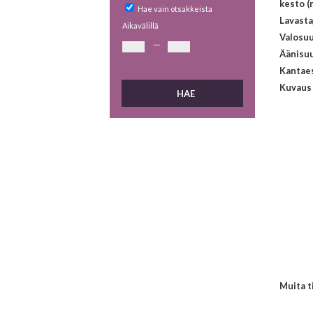
kesto (
Hae vain otsakkeista
Lavasta
Aikavälillä
Valosuu
—
Äänisuu
Kantaes
Kuvaus
Muita t