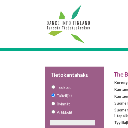
The 
Tietokantahaku
Koreogr
Teokset
Kantae
Taiteilijat
Kantaes
Suomen 
Ryhmät
Suomen
Artikkelit
iltapai
Tyylilaj