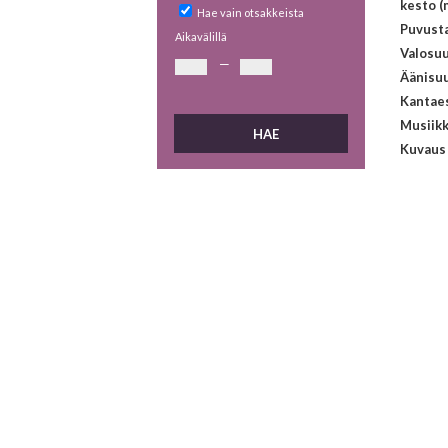
kesto (
Hae vain otsakkeista
Puvust
Aikavälillä
Valosuu
—
Äänisuu
Kantaes
Musiikk
Kuvaus