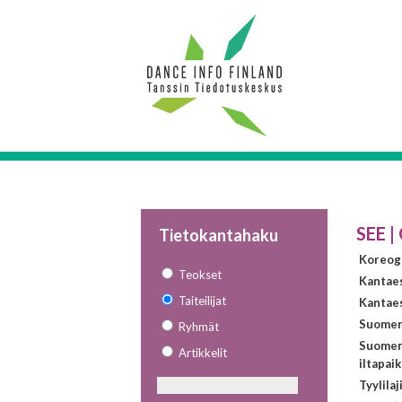
SEE |
Tietokantahaku
Koreogr
Teokset
Kantae
Taiteilijat
Kantaes
Suomen 
Ryhmät
Suomen
Artikkelit
iltapai
Tyylilaj