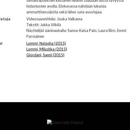
silmänräpäyksen kestäviin hetkiin saadaan uutta syvyyttä
hidastusten avulla. Elokuvassa nähdään lukuisia
ammattitanssijoita sekä lähes sata avustajaa.
ietoja
Videosuunnittelu: Jouka Valkama
Tekstit: Jukka Viikilä
Näyttelijät ääninauhalla: Sanna-Kaisa Palo, Laura Birn, Emmi
Parviainen
at
Lommi, Natasha (2015)
Lommi, Milushka (2015)
Giordani, Sanni (2015)