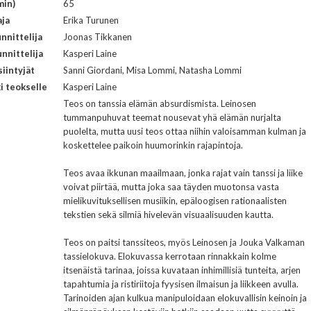
min)
65
aja
Erika Turunen
nnittelija
Joonas Tikkanen
nnittelija
Kasperi Laine
iintyjät
Sanni Giordani, Misa Lommi, Natasha Lommi
i teokselle
Kasperi Laine
Teos on tanssia elämän absurdismista. Leinosen
tummanpuhuvat teemat nousevat yhä elämän nurjalta
puolelta, mutta uusi teos ottaa niihin valoisamman kulman ja
koskettelee paikoin huumorinkin rajapintoja.
Teos avaa ikkunan maailmaan, jonka rajat vain tanssi ja liike
voivat piirtää, mutta joka saa täyden muotonsa vasta
mielikuvituksellisen musiikin, epäloogisen rationaalisten
tekstien sekä silmiä hivelevän visuaalisuuden kautta.
Teos on paitsi tanssiteos, myös Leinosen ja Jouka Valkaman
tassielokuva. Elokuvassa kerrotaan rinnakkain kolme
itsenäistä tarinaa, joissa kuvataan inhimillisiä tunteita, arjen
tapahtumia ja ristiriitoja fyysisen ilmaisun ja liikkeen avulla.
Tarinoiden ajan kulkua manipuloidaan elokuvallisin keinoin ja