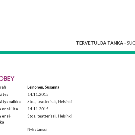
TERVETULOA TANKA
- SU
 OBEY
afi
Leinonen, Susanna
sitys
14.11.2015
ityspaikka
Stoa, teatterisali, Helsinki
ensi-ilta
14.11.2015
 ensi-
Stoa, teatterisali, Helsinki
kka
i
Nykytanssi