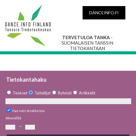
DANCEINFO.FI
TERVETULOA TANKA
-
SUOMALAISEN TANSSIN
TIETOKANTAAN
Tietokantahaku
Teokset
Taiteilijat
Ryhmät
Artikkelit
Hae vain otsakkeista
Aikavälillä
—