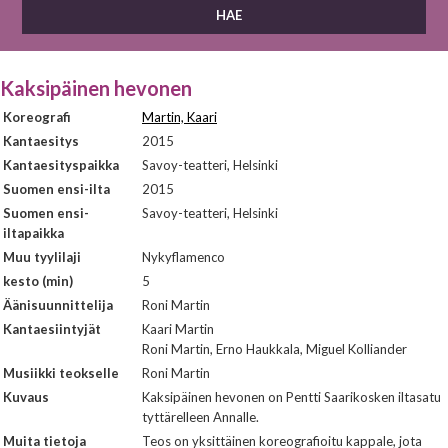
Kaksipäinen hevonen
Koreografi
Martin, Kaari
Kantaesitys
2015
Kantaesityspaikka
Savoy-teatteri, Helsinki
Suomen ensi-ilta
2015
Suomen ensi-
Savoy-teatteri, Helsinki
iltapaikka
Muu tyylilaji
Nykyflamenco
kesto (min)
5
Äänisuunnittelija
Roni Martin
Kantaesiintyjät
Kaari Martin
Roni Martin, Erno Haukkala, Miguel Kolliander
Musiikki teokselle
Roni Martin
Kuvaus
Kaksipäinen hevonen on Pentti Saarikosken iltasatu
tyttärelleen Annalle.
Muita tietoja
Teos on yksittäinen koreografioitu kappale, jota