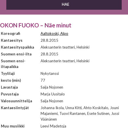
OKON FUOKO – Näe minut
Koreografi
Aaltokoski, Alpo
Kantaesitys
28.8.2015
Kantaesityspaikka
Aleksanterin teatteri, Helsinki
Suomen ensi-ilta
28.8.2015
Suomen ensi-
Aleksanterin teatteri, Helsinki
iltapaikka
Tyylilaji
Nykytanssi
kesto (min)
77
Lavastaja
Saija Nojonen
Puvustaja
Marja Uusitalo
Valosuunnittelija
Saija Nojonen
Kantaesiintyjät
Johanna Ikola, Unna Kitti, Ahto Koskitalo, Jouni
Majaniemi, Tuovi Rantanen, Esete Sutinen, Jussi
Väänänen
Muu musiikki
Leevi Madetoja