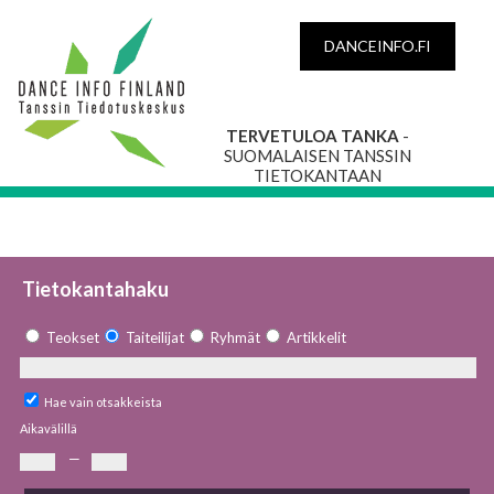
DANCEINFO.FI
TERVETULOA TANKA
-
SUOMALAISEN TANSSIN
TIETOKANTAAN
Tietokantahaku
Teokset
Taiteilijat
Ryhmät
Artikkelit
Hae vain otsakkeista
Aikavälillä
—