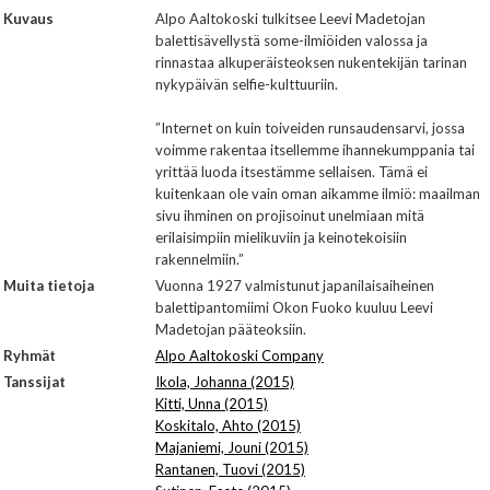
Kuvaus
Alpo Aaltokoski tulkitsee Leevi Madetojan
balettisävellystä some-ilmiöiden valossa ja
rinnastaa alkuperäisteoksen nukentekijän tarinan
nykypäivän selfie-kulttuuriin.
”Internet on kuin toiveiden runsaudensarvi, jossa
voimme rakentaa itsellemme ihannekumppania tai
yrittää luoda itsestämme sellaisen. Tämä ei
kuitenkaan ole vain oman aikamme ilmiö: maailman
sivu ihminen on projisoinut unelmiaan mitä
erilaisimpiin mielikuviin ja keinotekoisiin
rakennelmiin.”
Muita tietoja
Vuonna 1927 valmistunut japanilaisaiheinen
balettipantomiimi Okon Fuoko kuuluu Leevi
Madetojan pääteoksiin.
Ryhmät
Alpo Aaltokoski Company
Tanssijat
Ikola, Johanna (2015)
Kitti, Unna (2015)
Koskitalo, Ahto (2015)
Majaniemi, Jouni (2015)
Rantanen, Tuovi (2015)