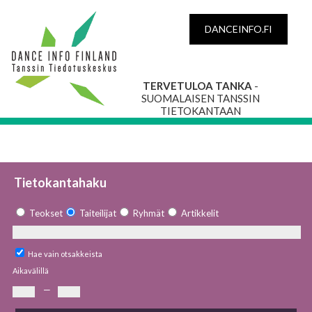
DANCEINFO.FI
TERVETULOA TANKA
-
SUOMALAISEN TANSSIN
TIETOKANTAAN
Tietokantahaku
Teokset
Taiteilijat
Ryhmät
Artikkelit
Hae vain otsakkeista
Aikavälillä
—