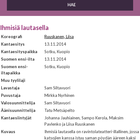
Ihmisiä lautasella
Koreografi
Ruuskanen, Liisa
Kantaesitys
13.11.2014
Kantaesityspaikka
Sotku, Kuopio
Suomen ensi-ilta
13.11.2014
Suomen ensi-
Sotku, Kuopio
iltapaikka
Muu tyylilaji
Lavastaja
Sam Siltavuori
Puvustaja
Mirkka Nyrhinen
Valosuunnittelija
Sam Siltavuori
Äänisuunnittelija
Tatu Metsäpelto
Kantaesiintyjät
Johanna Jauhiainen, Sampo Kerola, Maksim
Pavlenko ja Liisa Ruuskanen
Kuvaus
Ihmisiä lautasella on ravintolateatteri-illallinen, jossa
katsojien kanssa istuu saman pöydän ääreen kaksi