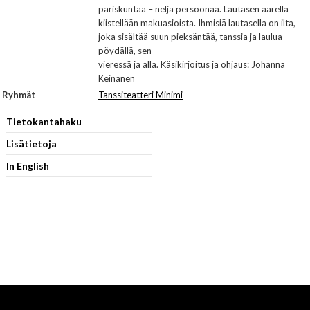
pariskuntaa – neljä persoonaa. Lautasen äärellä
kiistellään makuasioista. Ihmisiä lautasella on ilta,
joka sisältää suun pieksäntää, tanssia ja laulua
pöydällä, sen
vieressä ja alla. Käsikirjoitus ja ohjaus: Johanna
Keinänen
Ryhmät
Tanssiteatteri Minimi
Tietokantahaku
Lisätietoja
In English