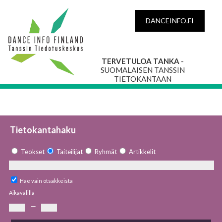
DANCEINFO.FI
TERVETULOA TANKA
-
SUOMALAISEN TANSSIN
TIETOKANTAAN
Tietokantahaku
Teokset
Taiteilijat
Ryhmät
Artikkelit
Hae vain otsakkeista
Aikavälillä
—