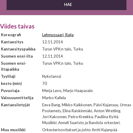
Viides taivas
Koreografi
Lehmussaari, Raija
Kantaesitys
12.11.2014
Kantaesityspaikka
Turun VPK:n talo, Turku
Suomen ensi-ilta
12.11.2014
Suomen ensi-
Turun VPK:n talo, Turku
iltapaikka
Tyylilaji
Nykytanssi
kesto (min)
70
Puvustaja
Merja Levo, Marjo Haapasalo
Valosuunnittelija
Marko Kallela
Kantaesiintyjät
Eeva Bang, Mikko Kaikkonen, Päivi Kujansuu, Urmas
Poolamets, Elina Raiskinmäki, Anton Wretling.
Jori Kaksonen, Petra Kreekka, Pauliina Kyttä
Musiikki: Anneli Saaristo ja Bandola orkesteri.
Muu musiikki
Orkesterisovitukset ja johto Antti Kujanpää