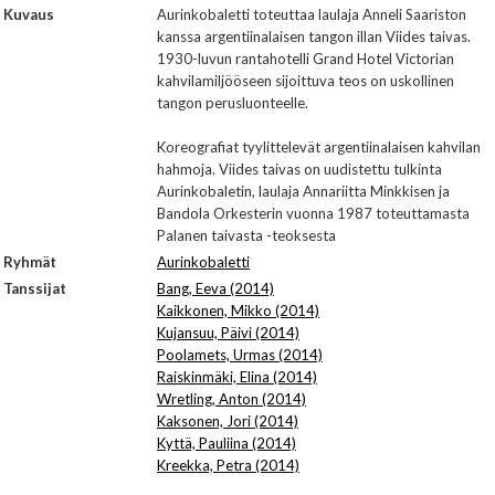
Kuvaus
Aurinkobaletti toteuttaa laulaja Anneli Saariston
kanssa argentiinalaisen tangon illan Viides taivas.
1930-luvun rantahotelli Grand Hotel Victorian
kahvilamiljööseen sijoittuva teos on uskollinen
tangon perusluonteelle.
Koreografiat tyylittelevät argentiinalaisen kahvilan
hahmoja. Viides taivas on uudistettu tulkinta
Aurinkobaletin, laulaja Annariitta Minkkisen ja
Bandola Orkesterin vuonna 1987 toteuttamasta
Palanen taivasta -teoksesta
Ryhmät
Aurinkobaletti
Tanssijat
Bang, Eeva (2014)
Kaikkonen, Mikko (2014)
Kujansuu, Päivi (2014)
Poolamets, Urmas (2014)
Raiskinmäki, Elina (2014)
Wretling, Anton (2014)
Kaksonen, Jori (2014)
Kyttä, Pauliina (2014)
Kreekka, Petra (2014)