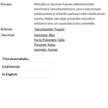
Kuvaus
Metsälä on Suomen kansan eläintarinoiden
innoittama tanssiteatteriteos, jossa tutustutaan
erilaisuuteen ja erilaisiin perhearvoihin eläinkunnan
kautta. Neljän tanssijan ja kahden muusikon
esittämä teos on suunnattu koko perheelle.
Ryhmät
Tanssiteatteri Tsuumi
Tanssijat
Immonen, Riku
Korja-Paloniemi, Salla
Pesonen, Kaisa
Luomala, Joonas
Tietokantahaku
Lisätietoja
In English