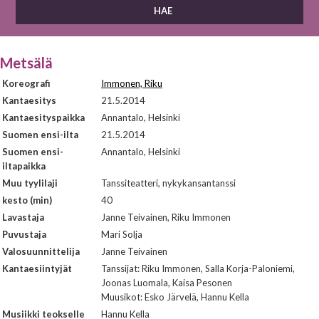
Metsälä
Koreografi
Immonen, Riku
Kantaesitys
21.5.2014
Kantaesityspaikka
Annantalo, Helsinki
Suomen ensi-ilta
21.5.2014
Suomen ensi-
Annantalo, Helsinki
iltapaikka
Muu tyylilaji
Tanssiteatteri, nykykansantanssi
kesto (min)
40
Lavastaja
Janne Teivainen, Riku Immonen
Puvustaja
Mari Solja
Valosuunnittelija
Janne Teivainen
Kantaesiintyjät
Tanssijat: Riku Immonen, Salla Korja-Paloniemi,
Joonas Luomala, Kaisa Pesonen
Muusikot: Esko Järvelä, Hannu Kella
Musiikki teokselle
Hannu Kella