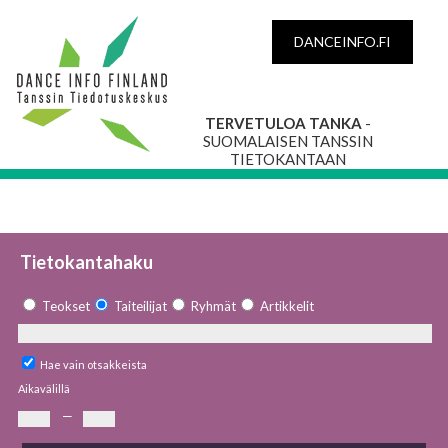
DANCEINFO.FI
TERVETULOA TANKA
-
SUOMALAISEN TANSSIN
TIETOKANTAAN
Tietokantahaku
Teokset
Taiteilijat
Ryhmät
Artikkelit
Hae vain otsakkeista
Aikavälillä
—