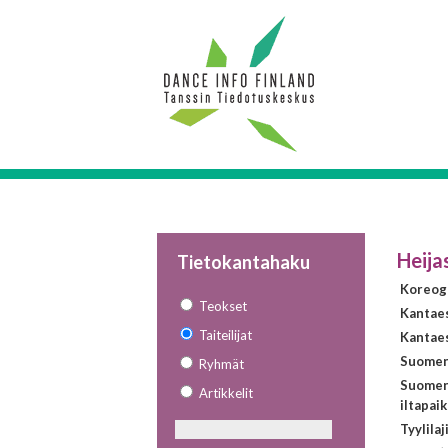
Heija
Tietokantahaku
Koreogr
Teokset
Kantae
Taiteilijat
Kantaes
Suomen 
Ryhmät
Suomen
Artikkelit
iltapai
Tyylilaj