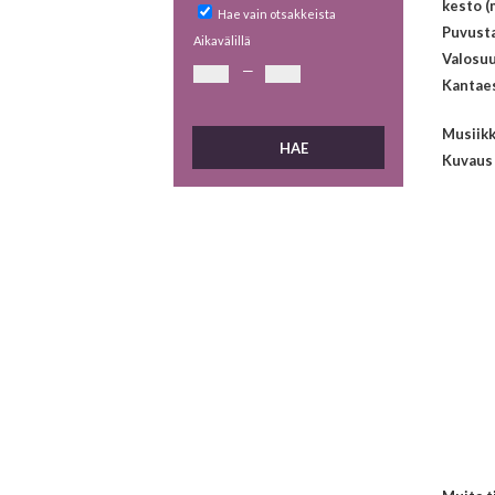
kesto (
Hae vain otsakkeista
Puvust
Aikavälillä
Valosuu
—
Kantaes
Musiikk
Kuvaus