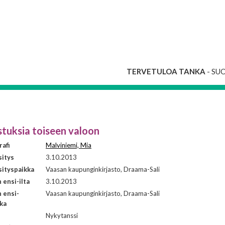
TERVETULOA TANKA
- SU
stuksia toiseen valoon
afi
Malviniemi, Mia
sitys
3.10.2013
ityspaikka
Vaasan kaupunginkirjasto, Draama-Sali
ensi-ilta
3.10.2013
 ensi-
Vaasan kaupunginkirjasto, Draama-Sali
kka
i
Nykytanssi