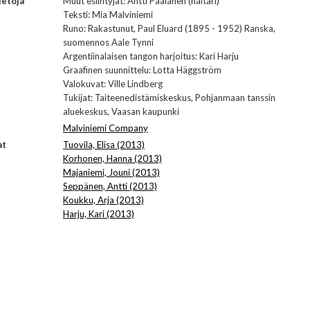
ietoja
Muut esiintyjät: Antti Paalanen (haitari)
Teksti: Mia Malviniemi
Runo: Rakastunut, Paul Eluard (1895 - 1952) Ranska,
suomennos Aale Tynni
Argentiinalaisen tangon harjoitus: Kari Harju
Graafinen suunnittelu: Lotta Häggström
Valokuvat: Ville Lindberg
Tukijat: Taiteenedistämiskeskus, Pohjanmaan tanssin
aluekeskus, Vaasan kaupunki
Malviniemi Company
at
Tuovila, Elisa (2013)
Korhonen, Hanna (2013)
Majaniemi, Jouni (2013)
Seppänen, Antti (2013)
Koukku, Arja (2013)
Harju, Kari (2013)