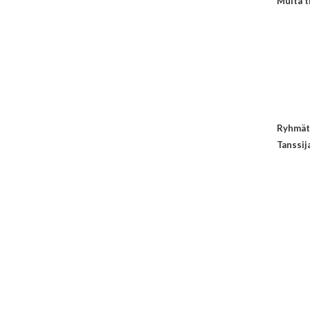
Muita t
Ryhmät
Tanssij