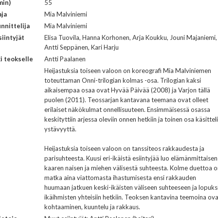
min)
55
aja
Mia Malviniemi
nnittelija
Mia Malviniemi
iintyjät
Elisa Tuovila, Hanna Korhonen, Arja Koukku, Jouni Majaniemi,
Antti Seppänen, Kari Harju
i teokselle
Antti Paalanen
Heijastuksia toiseen valoon on koreografi Mia Malviniemen
toteuttaman Onni-trilogian kolmas -osa. Trilogian kaksi
aikaisempaa osaa ovat Hyvää Päivää (2008) ja Varjon tällä
puolen (2011). Teossarjan kantavana teemana ovat olleet
erilaiset näkökulmat onnellisuuteen. Ensimmäisessä osassa
keskityttiin arjessa oleviin onnen hetkiin ja toinen osa käsitteli
ystävyyttä.
Heijastuksia toiseen valoon on tanssiteos rakkaudesta ja
parisuhteesta. Kuusi eri-ikäistä esiintyjää luo elämänmittaisen
kaaren naisen ja miehen välisestä suhteesta. Kolme duettoa 
matka aina viattomasta ihastumisesta ensi rakkauden
huumaan jatkuen keski-ikäisten väliseen suhteeseen ja lopuks
ikäihmisten yhteisiin hetkiin. Teoksen kantavina teemoina ov
kohtaaminen, kuuntelu ja rakkaus.