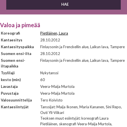
Valoa ja pimeää
Koreografi
Pietiläinen, Laura
Kantaesitys
28.10.2012
Kantaesityspaikka
Finlaysonin ja Frenckellin alue, Laikun lava, Tampere
Suomen ensi-ilta
28.10.2012
Suomen ensi-
Finlaysonin ja Frenckellin alue, Laikun lava, Tampere
iltapaikka
Tyylilaji
Nykytanssi
kesto (min)
60
Lavastaja
Veera-Maija Murtola
Puvustaja
Veera-Maija Murtola
Valosuunnittelija
Tero Koivisto
Kantaesiintyjät
Tanssijat: Maija Ikonen, Maria Kananen, Sini Repo,
Outi Yli-Viikari
Teoksen muut esiintyjät: koreografi Laura
Pietiläinen, skenografi Veera-Maija Murtola,