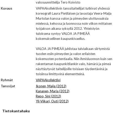
valosuunnittelija Tero Koivisto
Kuvaus
VAPAAkollektiivin tanssitaiteilijat tutkivat yhdessä
koreografi Laura Pietiläisen ja lavastaja Veera-Maija
Murtolan kanssa valon ja pimeyden ulottuvuuksia
mielessä, kehossa ja luonnossa noin viikon mittaisen
työjakson aikana syksyllä 2012. Yhteistyön
tuloksena syntyy VALOA JA PIMEÄÄ
kokemuksellinen kaupunkivaellus.
VALOA JA PIMEÄÄ juhlistaa talviaikaan siirtymistä
tuoden esiin pimeyden ja valon erilaisten
kokemusten potentiaalia. Niin ihmisluonnon kuin sen
rakentaman kaupunkitilankin valo, hämärä ja pimeä
näyttäytyvät taiteilijoille toisiaan täydentävinä ja
toisiinsa limittyvinä elementteinä.
Ryhmät
VAPAAkollektiivi
Tanssijat
Ikonen, Maija (2012)
Kananen, Maria (2012)
Repo, Sini (2012)
Yli-Viikari, Outi (2012)
Tietokantahaku