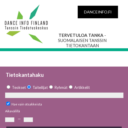
DANCEINFO.FI
TERVETULOA TANKA
-
SUOMALAISEN TANSSIN
TIETOKANTAAN
Tietokantahaku
Teokset
Taiteilijat
Ryhmät
Artikkelit
Hae vain otsakkeista
Aikavälillä
—