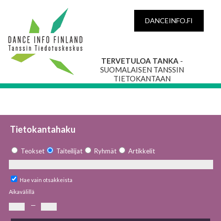
DANCEINFO.FI
TERVETULOA TANKA
-
SUOMALAISEN TANSSIN
TIETOKANTAAN
Tietokantahaku
Teokset
Taiteilijat
Ryhmät
Artikkelit
Hae vain otsakkeista
Aikavälillä
—