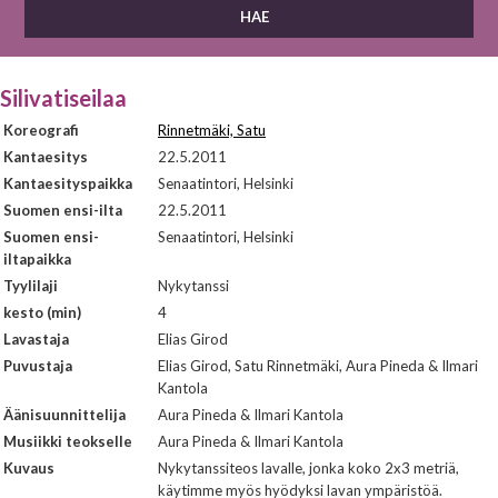
Silivatiseilaa
Koreografi
Rinnetmäki, Satu
Kantaesitys
22.5.2011
Kantaesityspaikka
Senaatintori, Helsinki
Suomen ensi-ilta
22.5.2011
Suomen ensi-
Senaatintori, Helsinki
iltapaikka
Tyylilaji
Nykytanssi
kesto (min)
4
Lavastaja
Elias Girod
Puvustaja
Elias Girod, Satu Rinnetmäki, Aura Pineda & Ilmari
Kantola
Äänisuunnittelija
Aura Pineda & Ilmari Kantola
Musiikki teokselle
Aura Pineda & Ilmari Kantola
Kuvaus
Nykytanssiteos lavalle, jonka koko 2x3 metriä,
käytimme myös hyödyksi lavan ympäristöä.