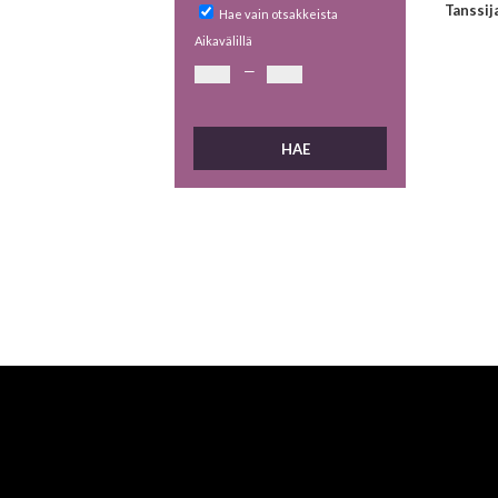
Tanssij
Hae vain otsakkeista
Aikavälillä
—