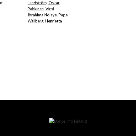
at
Landström, Oskar
Pahkinen, Virpi
Ibrahima Ndiaye, Pape
Wallberg, Henrietta