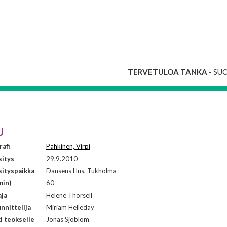
TERVETULOA TANKA
- SU
J
afi
Pahkinen, Virpi
sitys
29.9.2010
ityspaikka
Dansens Hus, Tukholma
min)
60
aja
Helene Thorsell
nnittelija
Miriam Helleday
i teokselle
Jonas Sjöblom