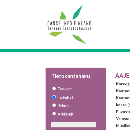
AAJE
Tietokantahaku
Koreogr
Teokset
Kantae
Taiteilijat
Kantaes
kesto (
Ryhmät
Puvust
Artikkelit
Valosuu
Musiikk