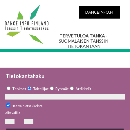
DANCEINFO.FI
TERVETULOA TANKA
-
SUOMALAISEN TANSSIN
TIETOKANTAAN
Tietokantahaku
Teokset
Taiteilijat
Ryhmät
Artikkelit
Hae vain otsakkeista
Aikavälillä
—