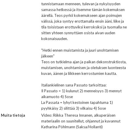
tunnistamaan menneen, tulevan ja nykyisyyden
samassa hetkessä ja itsemme tämän kokemuksen
äärellä. Teos pyrkii kokemukseen ajan poimujen
välissä, joka syntyy erottamalla ensin ääni, liike ja
tila toisistaan erottuviksi kerroksiksi ja tuomalla ne
sitten yhteen synnyttäen osista aivan uuden
kokonaisuuden.
"Hetki ennen muistamista ja juuri unohtamisen
jälkeen"
Teos on tutkielma ajan ja paikan dekonstruktiosta,
muistamisen, unohtamisen ja oletuksen luonteesta
kuvan, äänen ja liikkeen kerrostumien kautta.
Italiankielinen sana Passato tarkoittaa:
Il Passato = 1) kulunut 2) menneisyys 3) mennyt
aikamuoto 4) Sose
La Passata = lyhyt kestoinen tapahtuma 1)
pyyhkäisy 2) silittää 3) vilkaisu 4) Sose
Muita tietoja
Video: Riikka Theresa Innanen, alkuperäisen
materiaalin on suunitellut, ohjannut ja kuvannut
Katharina Pöhlmann (Saksa/Hollanti)