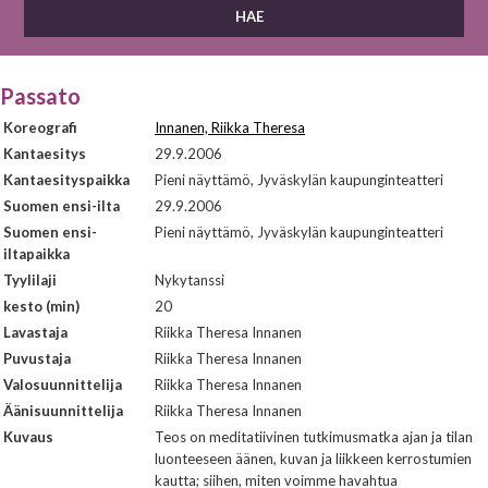
Passato
Koreografi
Innanen, Riikka Theresa
Kantaesitys
29.9.2006
Kantaesityspaikka
Pieni näyttämö, Jyväskylän kaupunginteatteri
Suomen ensi-ilta
29.9.2006
Suomen ensi-
Pieni näyttämö, Jyväskylän kaupunginteatteri
iltapaikka
Tyylilaji
Nykytanssi
kesto (min)
20
Lavastaja
Riikka Theresa Innanen
Puvustaja
Riikka Theresa Innanen
Valosuunnittelija
Riikka Theresa Innanen
Äänisuunnittelija
Riikka Theresa Innanen
Kuvaus
Teos on meditatiivinen tutkimusmatka ajan ja tilan
luonteeseen äänen, kuvan ja liikkeen kerrostumien
kautta; siihen, miten voimme havahtua