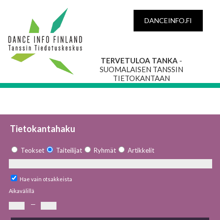
DANCEINFO.FI
TERVETULOA TANKA
-
SUOMALAISEN TANSSIN
TIETOKANTAAN
Tietokantahaku
Teokset
Taiteilijat
Ryhmät
Artikkelit
Hae vain otsakkeista
Aikavälillä
—