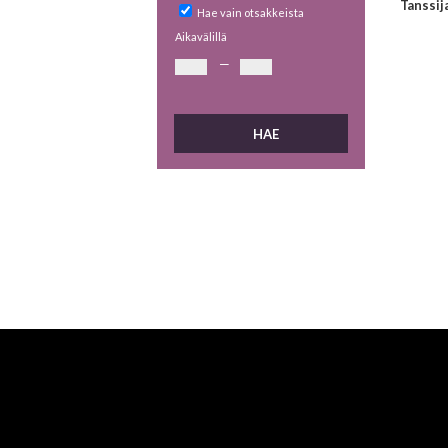
Tanssij
Hae vain otsakkeista
Aikavälillä
—