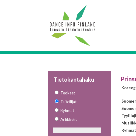
Prins
Tietokantahaku
Koreogr
Teokset
Suomen 
Taiteilijat
Suomen 
Ryhmät
Tyylilaj
Artikkelit
Musiikk
Ryhmät