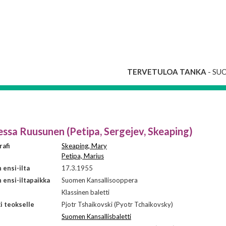
TERVETULOA TANKA
- SU
essa Ruusunen (Petipa, Sergejev, Skeaping)
afi
Skeaping, Mary
Petipa, Marius
ensi-ilta
17.3.1955
ensi-iltapaikka
Suomen Kansallisooppera
i
Klassinen baletti
i teokselle
Pjotr Tshaikovski (Pyotr Tchaikovsky)
Suomen Kansallisbaletti