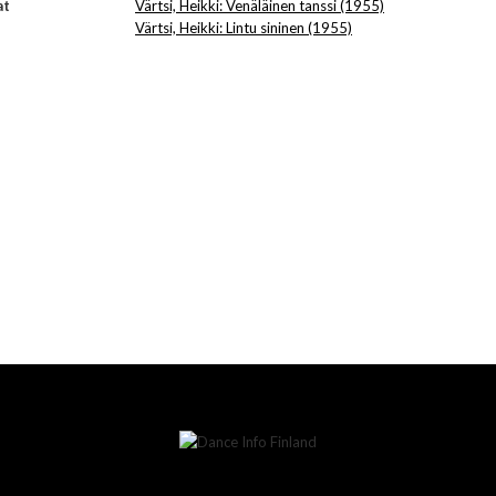
at
Värtsi, Heikki: Venäläinen tanssi (1955)
Värtsi, Heikki: Lintu sininen (1955)