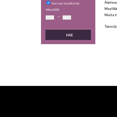
Äänisuu
Hae vain otsakkeista
Musiikk
Aikavälillä
Muita t
—
Tanssij