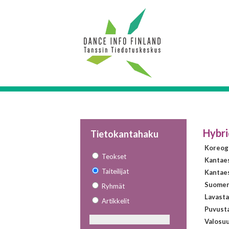
Hybri
Tietokantahaku
Koreogr
Teokset
Kantae
Taiteilijat
Kantaes
Suomen 
Ryhmät
Lavasta
Artikkelit
Puvust
Valosuu