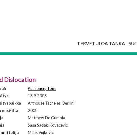
TERVETULOA TANKA
- SU
d Dislocation
afi
Paasonen, Tomi
sitys
18.9.2008
ityspaikka
Arthouse Tacheles, Berliini
ensi-ilta
2008
ja
Matthew De Gumbia
aja
Sasa Sadak-Kovacevic
nnittelija
Milos Vujkovic