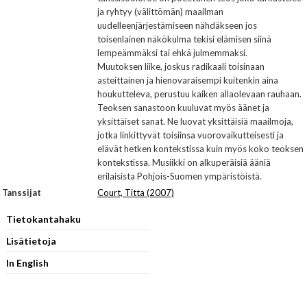
ja ryhtyy (välittömän) maailman
uudelleenjärjestämiseen nähdäkseen jos
toisenlainen näkökulma tekisi elämisen siinä
lempeämmäksi tai ehkä julmemmaksi.
Muutoksen liike, joskus radikaali toisinaan
asteittainen ja hienovaraisempi kuitenkin aina
houkutteleva, perustuu kaiken allaolevaan rauhaan.
Teoksen sanastoon kuuluvat myös äänet ja
yksittäiset sanat. Ne luovat yksittäisiä maailmoja,
jotka linkittyvät toisiinsa vuorovaikutteisesti ja
elävät hetken kontekstissa kuin myös koko teoksen
kontekstissa. Musiikki on alkuperäisiä ääniä
erilaisista Pohjois-Suomen ympäristöistä.
Tanssijat
Court, Titta (2007)
Tietokantahaku
Lisätietoja
In English