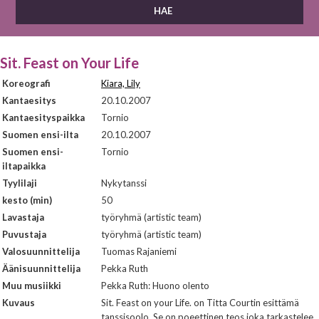
Sit. Feast on Your Life
Koreografi
Kiara, Lily
Kantaesitys
20.10.2007
Kantaesityspaikka
Tornio
Suomen ensi-ilta
20.10.2007
Suomen ensi-
Tornio
iltapaikka
Tyylilaji
Nykytanssi
kesto (min)
50
Lavastaja
työryhmä (artistic team)
Puvustaja
työryhmä (artistic team)
Valosuunnittelija
Tuomas Rajaniemi
Äänisuunnittelija
Pekka Ruth
Muu musiikki
Pekka Ruth: Huono olento
Kuvaus
Sit. Feast on your Life. on Titta Courtin esittämä
tanssisoolo. Se on poeettinen teos joka tarkastelee