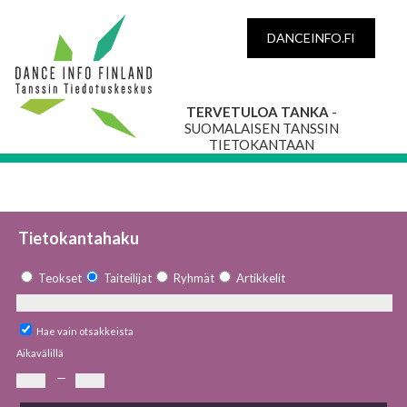
DANCEINFO.FI
TERVETULOA TANKA
-
SUOMALAISEN TANSSIN
TIETOKANTAAN
Tietokantahaku
Teokset
Taiteilijat
Ryhmät
Artikkelit
Hae vain otsakkeista
Aikavälillä
—