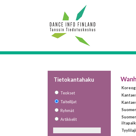
Wan
Tietokantahaku
Koreogr
Teokset
Kantae
Taiteilijat
Kantaes
Suomen 
Ryhmät
Suomen
Artikkelit
iltapai
Tyylilaj