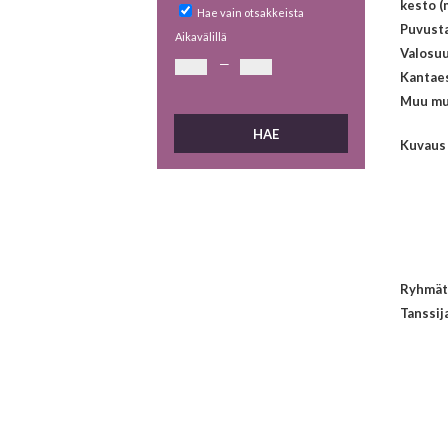
kesto (
Hae vain otsakkeista
Puvust
Aikavälillä
Valosuu
—
Kantaes
Muu mu
Kuvaus
Ryhmät
Tanssij