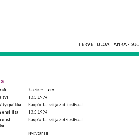
TERVETULOA TANKA
- SU
ha
afi
Saarinen, Tero
sitys
13.5.1994
ityspaikka
Kuopio Tanssii ja Soi -festivaali
ensi-ilta
13.5.1994
 ensi-
Kuopio Tanssii ja Soi -festivaali
kka
i
Nykytanssi