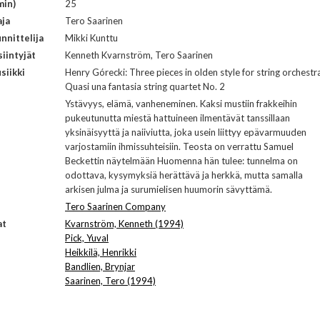
min)
25
aja
Tero Saarinen
nnittelija
Mikki Kunttu
iintyjät
Kenneth Kvarnström, Tero Saarinen
siikki
Henry Górecki: Three pieces in olden style for string orchestr
Quasi una fantasia string quartet No. 2
Ystävyys, elämä, vanheneminen. Kaksi mustiin frakkeihin
pukeutunutta miestä hattuineen ilmentävät tanssillaan
yksinäisyyttä ja naiiviutta, joka usein liittyy epävarmuuden
varjostamiin ihmissuhteisiin. Teosta on verrattu Samuel
Beckettin näytelmään Huomenna hän tulee: tunnelma on
odottava, kysymyksiä herättävä ja herkkä, mutta samalla
arkisen julma ja surumielisen huumorin sävyttämä.
Tero Saarinen Company
at
Kvarnström, Kenneth (1994)
Pick, Yuval
Heikkilä, Henrikki
Bandlien, Brynjar
Saarinen, Tero (1994)