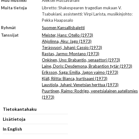
Muu musiikki
Aleksei Matsavariani
Muita tietoja
Libretto: Shakespearen tragedian mukaan V.
Tsabukiani, assistentti: Virpi Larista, musiikinjohto:
Pekka Haapasalo
Ryhmät
Suomen Kansallisbaletti
Tanssijat
Meister, Hans: Otello (1973)
Ahjolinna, Aku: Jago (1973)
Teräsvuori, Juhani: Cassio (1973)
Rastas, Jarmo: Montano (1973)
Onkinen, Uno: Brabantio, senaattori (1973)
Laine, Doris: Desdemona, Brabantion tytär (1973)
Eriksson, Saga: Emilia, Jagon vaimo (1973)
Kjäll, Riitta: Bianca, kurtisaani (1973)
Laustiola, Juhani: Venetsian herttua (1973)
Puurtinen, Raimo: Rodrigo, venetsialainen aatelismies
(1973)
Tietokantahaku
Lisätietoja
In English