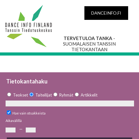
DANCEINFO.FI
TERVETULOA TANKA
-
SUOMALAISEN TANSSIN
TIETOKANTAAN
Tietokantahaku
Teokset
Taiteilijat
Ryhmät
Artikkelit
Hae vain otsakkeista
Aikavälillä
—