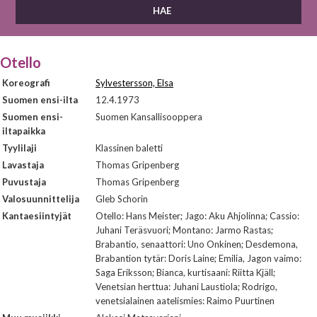
Otello
Koreografi
Sylvestersson, Elsa
Suomen ensi-ilta
12.4.1973
Suomen ensi-
Suomen Kansallisooppera
iltapaikka
Tyylilaji
Klassinen baletti
Lavastaja
Thomas Gripenberg
Puvustaja
Thomas Gripenberg
Valosuunnittelija
Gleb Schorin
Kantaesiintyjät
Otello: Hans Meister; Jago: Aku Ahjolinna; Cassio:
Juhani Teräsvuori; Montano: Jarmo Rastas;
Brabantio, senaattori: Uno Onkinen; Desdemona,
Brabantion tytär: Doris Laine; Emilia, Jagon vaimo:
Saga Eriksson; Bianca, kurtisaani: Riitta Kjäll;
Venetsian herttua: Juhani Laustiola; Rodrigo,
venetsialainen aatelismies: Raimo Puurtinen