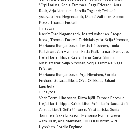
Virpi Larista, Sonja Tammela, Saga Eriksson, Asta
Rask, Arja Nieminen, Sorella Englund; Ferhadin
ystävät: Fred Negendanck, Martti Valtonen, Seppo
Koski, Thomas Enckell
II näytös
Narrit: Fred Negendanck, Martti Valtonen, Seppo
Koski, Thomas Enckell; Turkkilaistytöt: Seija Simonen,
Marianna Rumjantseva, Terttu Hintsanen, Tuula
Källström, Airi Hynninen, Riitta Kjäll, Tamara Perovuo,
Heljä Harri, Hilppa Kujala, Tarja Ranta; Shirinin
ystävättäret: Seija Simonen, Sonja Tammela, Saga
Eriksson,
Marianna Rumjantseva, Arja Nieminen, Sorella
Englund; Sotapäälliköt: Oiva Ollikkala, Juhani
Laustiola
III näytös
Vesi: Terttu Hintsanen, Riitta Kjäll, Tamara Perovuo,
Heljä Harri, Hilppa Kujala, Liisa Palin, Tarja Ranta, Soili
Arvola; Liekit: Seija Simonen, Virpi Larista, Sonja
Tammela, Saga Eriksson, Marianna Rumjantseva,
Asta Rask, Arja Nieminen, Tuula Källström, Airi
Hynninen, Sorella Englund