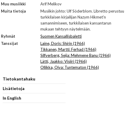
Muu musiikki
Arif Melikov
Muita tietoja
Musiikin johto: Ulf Söderblom. Libretto perustuu
turkkilaisen kirjailijan Nazym Hikmet'n
samannimiseen, turkkilaisen kansantarun
mukaan tehtyyn näytelmään.
Ryhmät
Suomen Kansallisbaletti
Tanssijat
Laine, Doris: Shirin (1966)
Tikkanen, Martti: Ferhad (1966)
Silfverberg, Seija: Mehmene Banu (1966)
Lätti, Jaakko: Visiiri (1966)
Ollikka, Oiva: Tuntematon (1966)
Tietokantahaku
Lisätietoja
In English