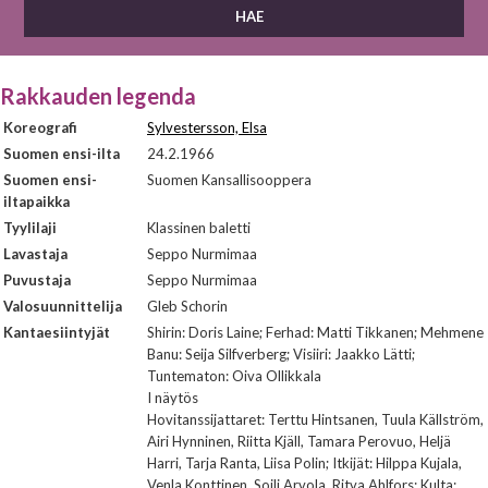
Rakkauden legenda
Koreografi
Sylvestersson, Elsa
Suomen ensi-ilta
24.2.1966
Suomen ensi-
Suomen Kansallisooppera
iltapaikka
Tyylilaji
Klassinen baletti
Lavastaja
Seppo Nurmimaa
Puvustaja
Seppo Nurmimaa
Valosuunnittelija
Gleb Schorin
Kantaesiintyjät
Shirin: Doris Laine; Ferhad: Matti Tikkanen; Mehmene
Banu: Seija Silfverberg; Visiiri: Jaakko Lätti;
Tuntematon: Oiva Ollikkala
I näytös
Hovitanssijattaret: Terttu Hintsanen, Tuula Källström,
Airi Hynninen, Riitta Kjäll, Tamara Perovuo, Heljä
Harri, Tarja Ranta, Liisa Polin; Itkijät: Hilppa Kujala,
Venla Konttinen, Soili Arvola, Ritva Ahlfors; Kulta: