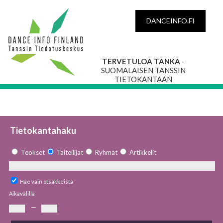
DANCEINFO.FI
TERVETULOA TANKA
-
SUOMALAISEN TANSSIN
TIETOKANTAAN
Tietokantahaku
Teokset
Taiteilijat
Ryhmät
Artikkelit
Hae vain otsakkeista
Aikavälillä
—