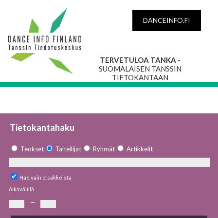
DANCEINFO.FI
TERVETULOA TANKA
-
SUOMALAISEN TANSSIN
TIETOKANTAAN
Tietokantahaku
Teokset
Taiteilijat
Ryhmät
Artikkelit
Hae vain otsakkeista
Aikavälillä
—