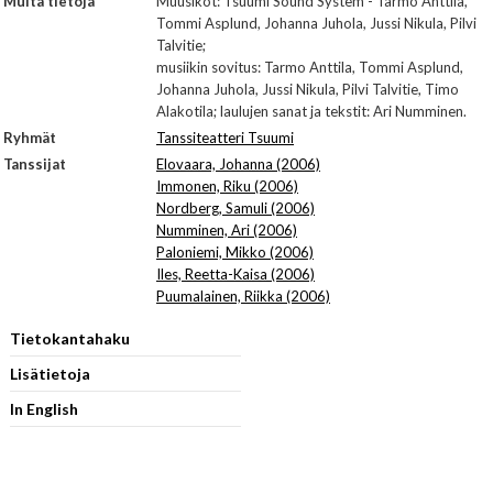
Muita tietoja
Muusikot: Tsuumi Sound System - Tarmo Anttila,
Tommi Asplund, Johanna Juhola, Jussi Nikula, Pilvi
Talvitie;
musiikin sovitus: Tarmo Anttila, Tommi Asplund,
Johanna Juhola, Jussi Nikula, Pilvi Talvitie, Timo
Alakotila; laulujen sanat ja tekstit: Ari Numminen.
Ryhmät
Tanssiteatteri Tsuumi
Tanssijat
Elovaara, Johanna (2006)
Immonen, Riku (2006)
Nordberg, Samuli (2006)
Numminen, Ari (2006)
Paloniemi, Mikko (2006)
Iles, Reetta-Kaisa (2006)
Puumalainen, Riikka (2006)
Tietokantahaku
Lisätietoja
In English