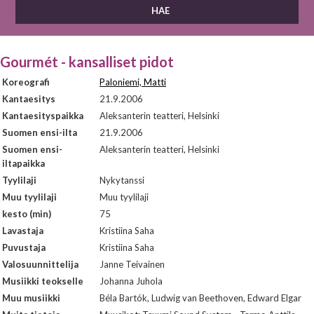
Gourmét - kansalliset pidot
Koreografi
Paloniemi, Matti
Kantaesitys
21.9.2006
Kantaesityspaikka
Aleksanterin teatteri, Helsinki
Suomen ensi-ilta
21.9.2006
Suomen ensi-
Aleksanterin teatteri, Helsinki
iltapaikka
Tyylilaji
Nykytanssi
Muu tyylilaji
Muu tyylilaji
kesto (min)
75
Lavastaja
Kristiina Saha
Puvustaja
Kristiina Saha
Valosuunnittelija
Janne Teivainen
Musiikki teokselle
Johanna Juhola
Muu musiikki
Béla Bartók, Ludwig van Beethoven, Edward Elgar