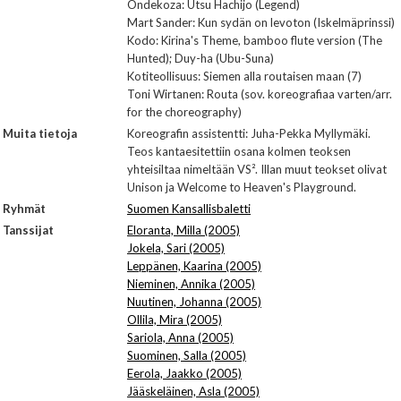
Ondekoza: Utsu Hachijo (Legend)
Mart Sander: Kun sydän on levoton (Iskelmäprinssi)
Kodo: Kirina's Theme, bamboo flute version (The
Hunted); Duy-ha (Ubu-Suna)
Kotiteollisuus: Siemen alla routaisen maan (7)
Toni Wirtanen: Routa (sov. koreografiaa varten/arr.
for the choreography)
Muita tietoja
Koreografin assistentti: Juha-Pekka Myllymäki.
Teos kantaesitettiin osana kolmen teoksen
yhteisiltaa nimeltään VS². Illan muut teokset olivat
Unison ja Welcome to Heaven's Playground.
Ryhmät
Suomen Kansallisbaletti
Tanssijat
Eloranta, Milla (2005)
Jokela, Sari (2005)
Leppänen, Kaarina (2005)
Nieminen, Annika (2005)
Nuutinen, Johanna (2005)
Ollila, Mira (2005)
Sariola, Anna (2005)
Suominen, Salla (2005)
Eerola, Jaakko (2005)
Jääskeläinen, Asla (2005)