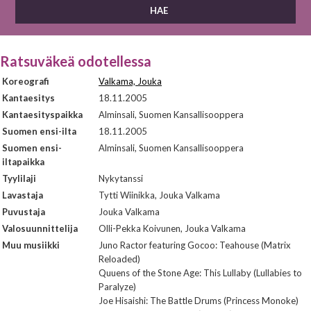
Ratsuväkeä odotellessa
Koreografi
Valkama, Jouka
Kantaesitys
18.11.2005
Kantaesityspaikka
Alminsali, Suomen Kansallisooppera
Suomen ensi-ilta
18.11.2005
Suomen ensi-
Alminsali, Suomen Kansallisooppera
iltapaikka
Tyylilaji
Nykytanssi
Lavastaja
Tytti Wiinikka, Jouka Valkama
Puvustaja
Jouka Valkama
Valosuunnittelija
Olli-Pekka Koivunen, Jouka Valkama
Muu musiikki
Juno Ractor featuring Gocoo: Teahouse (Matrix
Reloaded)
Quuens of the Stone Age: This Lullaby (Lullabies to
Paralyze)
Joe Hisaishi: The Battle Drums (Princess Monoke)