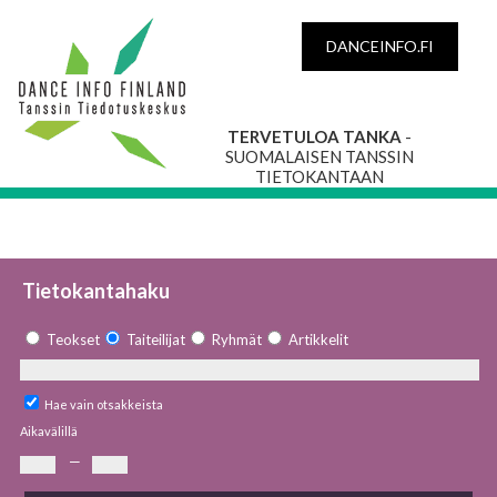
DANCEINFO.FI
TERVETULOA TANKA
-
SUOMALAISEN TANSSIN
TIETOKANTAAN
Tietokantahaku
Teokset
Taiteilijat
Ryhmät
Artikkelit
Hae vain otsakkeista
Aikavälillä
—