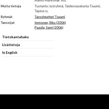
Marko Markoviæ: Voz
Muita tietoja
Tuotanto: työryhmä, Taideosuuskunta Tsuumi,
Täpinä ry.
Ryhmät
Tanssiteatteri Tsuumi
Tanssijat
Immonen, Riku (2006)
Paasila, Sami (2006)
Tietokantahaku
Lisätietoja
In English