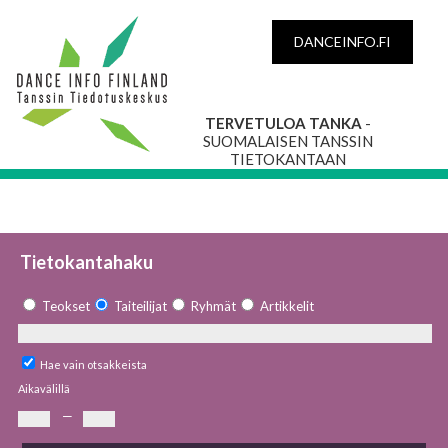
DANCEINFO.FI
TERVETULOA TANKA
-
SUOMALAISEN TANSSIN
TIETOKANTAAN
Tietokantahaku
Teokset
Taiteilijat
Ryhmät
Artikkelit
Hae vain otsakkeista
Aikavälillä
—