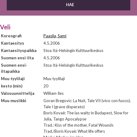
Veli
Koreografi
Paasila, Sami
Kantaesitys
4.5.2006
Kantaesityspaikka
Stoa Itä-Helsingin Kulttuurikeskus
Suomen ensi-ilta
4.5.2006
Suomen ensi-
Stoa Itä-Helsingin Kulttuurikeskus
iltapaikka
Muu tyylilaji
Muu tyylilaji
kesto (min)
20
Valosuunnittelija
William Iles
Muu musiikki
Goran Bregovic: La Nuit, Tale VII (vivo con fuoco),
Tale I (grave disperato)
Boris Kovaè: The las waltz in Budapest, Slow for
Julia, Tango Apocalypse
Trad.: Kiss of the mother, Fatal Wounds
Trad./Boris Kovaè: What life offers