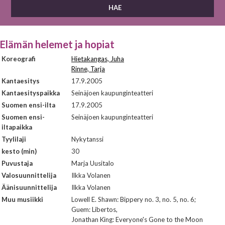
Elämän helemet ja hopiat
Koreografi
Hietakangas, Juha
Rinne, Tarja
Kantaesitys
17.9.2005
Kantaesityspaikka
Seinäjoen kaupunginteatteri
Suomen ensi-ilta
17.9.2005
Suomen ensi-
Seinäjoen kaupunginteatteri
iltapaikka
Tyylilaji
Nykytanssi
kesto (min)
30
Puvustaja
Marja Uusitalo
Valosuunnittelija
Ilkka Volanen
Äänisuunnittelija
Ilkka Volanen
Muu musiikki
Lowell E. Shawn: Bippery no. 3, no. 5, no. 6;
Guem: Libertos,
Jonathan King: Everyone's Gone to the Moon