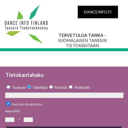
DANCEINFO.FI
TERVETULOA TANKA
-
SUOMALAISEN TANSSIN
TIETOKANTAAN
Tietokantahaku
Teokset
Taiteilijat
Ryhmät
Artikkelit
Hae vain otsakkeista
Aikavälillä
—