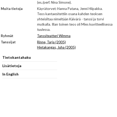
(es./perf. Nina Simone).
Muita tietoja
Käyrätorvet: Hanna Patana, Jenni Hiipakka.
Teos kantaesitettiin osana kahden teoksen
yhteisiltaa nimeltään Käivärä - tanssi ja torvi
mutkalla. Illan toinen teos oli Mies kuvitteellisessa
tuulessa.
Ryhmät
Tanssiteatteri Wimma
Tanssijat
Rinne, Tarja (2005)
Hietakangas, Juha (2005)
Tietokantahaku
Lisätietoja
In English