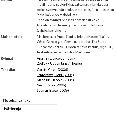
maailmasta. Epälogiikka, sattumat, yllätykset ja
pelko synnyttävät teoksen surrealistisen maiseman,
jossa kaikki on mahdollista.
Teos on syntnyt prosessinomaisesti koko
työryhmän yhteisen työpanoksen tuloksena.
(Lähde: käsiohjelma)
Muita tietoja
Maskeeraus: Anet Rilanto, tekstit: Kasperi Laine,
César Garcia; graafinen suunnittelu: Liisa Saari.
Tuotanto: Zodiak - Uuden tanssin keskus, Arja Tiili;
tuotantoassistentti: Pihla Miettinen.
Ryhmät
Arja Tiili Dance Company
Zodiak - Uuden tanssin keskus
Tanssijat
García, César (2006)
Lehtoranta, Heidi (2006)
Mandelin, Jarkko (2006)
Niemi, Kaisa (2006)
Sutinen, Esete (2006)
Tietokantahaku
Lisätietoja