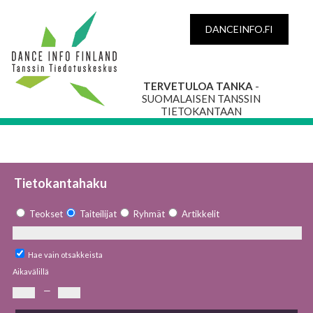
DANCEINFO.FI
TERVETULOA TANKA
-
SUOMALAISEN TANSSIN
TIETOKANTAAN
Tietokantahaku
Teokset
Taiteilijat
Ryhmät
Artikkelit
Hae vain otsakkeista
Aikavälillä
—