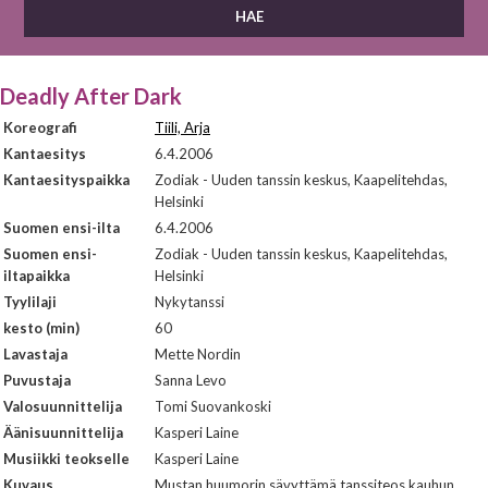
Deadly After Dark
Koreografi
Tiili, Arja
Kantaesitys
6.4.2006
Kantaesityspaikka
Zodiak - Uuden tanssin keskus, Kaapelitehdas,
Helsinki
Suomen ensi-ilta
6.4.2006
Suomen ensi-
Zodiak - Uuden tanssin keskus, Kaapelitehdas,
iltapaikka
Helsinki
Tyylilaji
Nykytanssi
kesto (min)
60
Lavastaja
Mette Nordin
Puvustaja
Sanna Levo
Valosuunnittelija
Tomi Suovankoski
Äänisuunnittelija
Kasperi Laine
Musiikki teokselle
Kasperi Laine
Kuvaus
Mustan huumorin sävyttämä tanssiteos kauhun