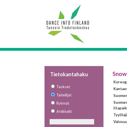
Snow
Tietokantahaku
Koreogr
Teokset
Kantaes
Taiteilijat
Suomen 
Suomen
Ryhmät
iltapai
Artikkelit
Tyylilaj
Valosuu