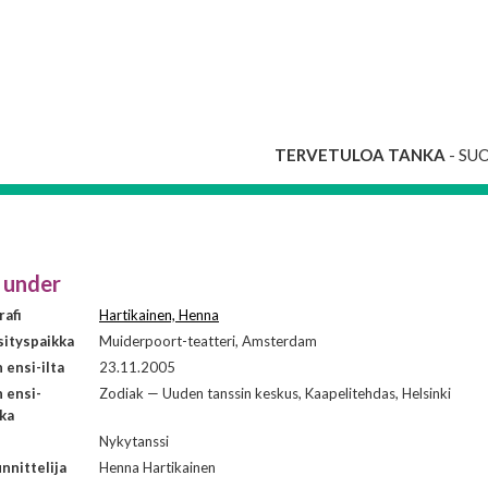
TERVETULOA TANKA
- SU
 under
afi
Hartikainen, Henna
ityspaikka
Muiderpoort-teatteri, Amsterdam
ensi-ilta
23.11.2005
 ensi-
Zodiak — Uuden tanssin keskus, Kaapelitehdas, Helsinki
kka
i
Nykytanssi
nnittelija
Henna Hartikainen