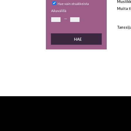
Musiikk
Hae vain otsakkeista
Muita t
Aikavälillä
—
Tanssij