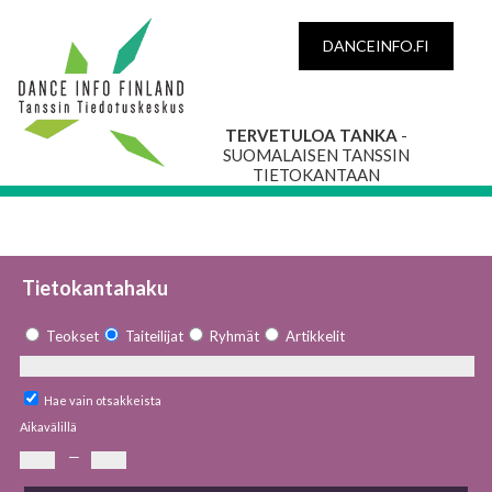
DANCEINFO.FI
TERVETULOA TANKA
-
SUOMALAISEN TANSSIN
TIETOKANTAAN
Tietokantahaku
Teokset
Taiteilijat
Ryhmät
Artikkelit
Hae vain otsakkeista
Aikavälillä
—