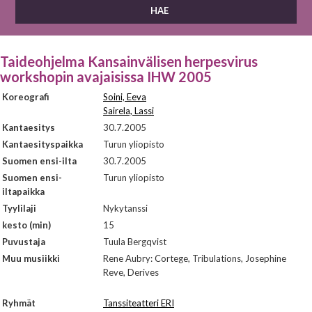
Taideohjelma Kansainvälisen herpesvirus
workshopin avajaisissa IHW 2005
Koreografi
Soini, Eeva
Sairela, Lassi
Kantaesitys
30.7.2005
Kantaesityspaikka
Turun yliopisto
Suomen ensi-ilta
30.7.2005
Suomen ensi-
Turun yliopisto
iltapaikka
Tyylilaji
Nykytanssi
kesto (min)
15
Puvustaja
Tuula Bergqvist
Muu musiikki
Rene Aubry: Cortege, Tribulations, Josephine
Reve, Derives
Ryhmät
Tanssiteatteri ERI