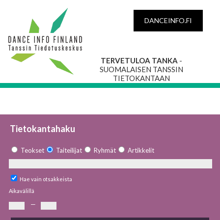
DANCEINFO.FI
TERVETULOA TANKA
-
SUOMALAISEN TANSSIN
TIETOKANTAAN
Tietokantahaku
Teokset
Taiteilijat
Ryhmät
Artikkelit
Hae vain otsakkeista
Aikavälillä
—